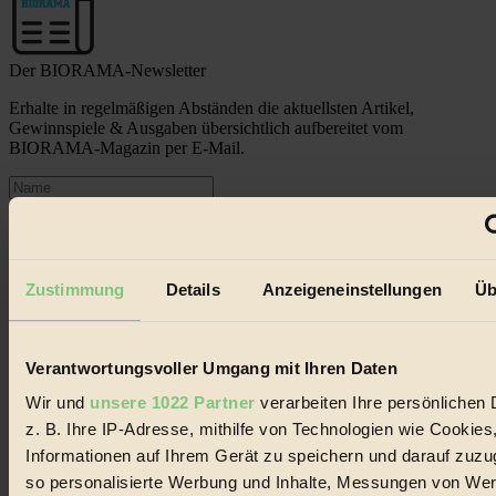
Der BIORAMA-Newsletter
Erhalte in regelmäßigen Abständen die aktuellsten Artikel,
Gewinnspiele & Ausgaben übersichtlich aufbereitet vom
BIORAMA-Magazin per E-Mail.
Jetzt eintragen:
Zustimmung
Details
Anzeigeneinstellungen
Üb
Verantwortungsvoller Umgang mit Ihren Daten
© 2026 Biorama GmbH
Wir und
unsere 1022 Partner
verarbeiten Ihre persönlichen 
Impressum & Disclaimer
Datenschutz
z. B. Ihre IP-Adresse, mithilfe von Technologien wie Cookies
Mediadaten
Informationen auf Ihrem Gerät zu speichern und darauf zuzu
so personalisierte Werbung und Inhalte, Messungen von We
Biorama steht für einen nachhaltigen Lebensstil und bewussten