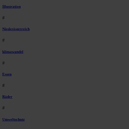
Illustration
#
Niederösterreich
#
klimawandel
#
Essen
#
Räder
#
Umweltschutz