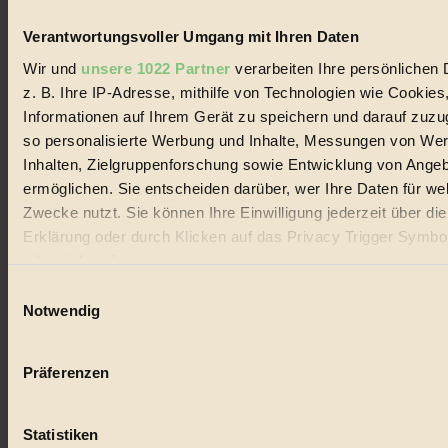
Handels mit Bioprodukten, des Fair-Trade sowie der Branche
alternativer Energien.
Verantwortungsvoller Umgang mit Ihren Daten
Social Media
Wir und
unsere 1022 Partner
verarbeiten Ihre persönlichen 
22.601 Fans auf Facebook
z. B. Ihre IP-Adresse, mithilfe von Technologien wie Cookies
3.415 Follower auf Twitter
Informationen auf Ihrem Gerät zu speichern und darauf zuzu
Folge uns auf Instagram
Themen
so personalisierte Werbung und Inhalte, Messungen von We
#
Inhalten, Zielgruppenforschung sowie Entwicklung von Ange
ermöglichen. Sie entscheiden darüber, wer Ihre Daten für we
Bio
Zwecke nutzt. Sie können Ihre Einwilligung jederzeit über di
#
Erklärung oder durch Klicken auf das Privacy Trigger Symbo
oder widerrufen
Nachhaltigkeit
Einwilligungsauswahl
Wenn Sie es erlauben, würden wir auch gerne:
#
Notwendig
Informationen über Ihre geografische Lage erfassen, 
Vegan
auf einige Meter genau sein können
Präferenzen
Ihr Gerät durch aktives Scannen nach bestimmten 
#
(Fingerprinting) identifizieren
Lebensmittel
Statistiken
Erfahren Sie mehr darüber, wie Ihre persönlichen Daten verar