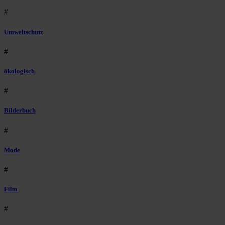
#
Umweltschutz
#
ökologisch
#
Bilderbuch
#
Mode
#
Film
#