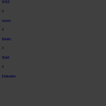
WWF
#
wasser
#
Kinder
#
Wald
#
Einkaufen