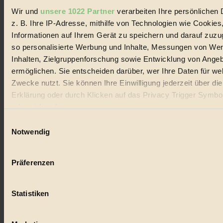
Wir und
unsere 1022 Partner
verarbeiten Ihre persönlichen 
#
z. B. Ihre IP-Adresse, mithilfe von Technologien wie Cookies
Informationen auf Ihrem Gerät zu speichern und darauf zuzu
Lebensmittel
so personalisierte Werbung und Inhalte, Messungen von We
#
Inhalten, Zielgruppenforschung sowie Entwicklung von Ange
ermöglichen. Sie entscheiden darüber, wer Ihre Daten für we
Natur
Zwecke nutzt. Sie können Ihre Einwilligung jederzeit über di
Erklärung oder durch Klicken auf das Privacy Trigger Symbo
#
oder widerrufen
kinderbuch
Einwilligungsauswahl
Wenn Sie es erlauben, würden wir auch gerne:
Notwendig
#
Informationen über Ihre geografische Lage erfassen, 
Umwelt
auf einige Meter genau sein können
Präferenzen
Ihr Gerät durch aktives Scannen nach bestimmten 
#
(Fingerprinting) identifizieren
Statistiken
Erfahren Sie mehr darüber, wie Ihre persönlichen Daten verar
Essen
werden, und legen Sie Ihre Präferenzen im
Abschnitt Einzel
#
fest.