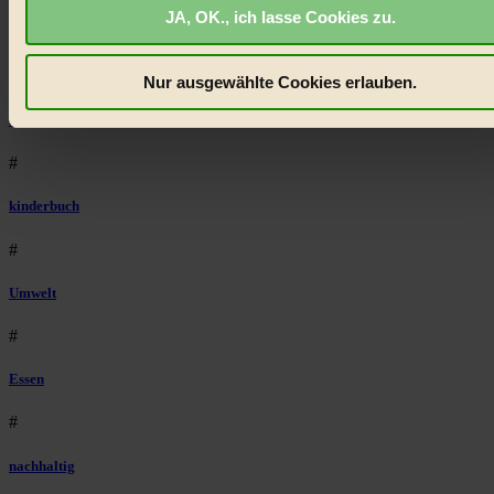
JA, OK., ich lasse Cookies zu.
biorama.eu
ist werbefinanziert und deswegen für dich
Lebensmittel
kostenfrei.
Wir benötigen deine Einwilligung für Cookies, um
etwa selbst anonymisierte Statistiken dazu auslesen zu kön
#
Nur ausgewählte Cookies erlauben.
welche Inhalte besonders gut ankommen, Inhalte wie Videos
Natur
externen Plattformen anzuzeigen, oder auch, um Werbung
auszuspielen.
Mehr erfahren
.
#
Bist du damit einverstanden?
kinderbuch
#
Umwelt
#
Essen
#
nachhaltig