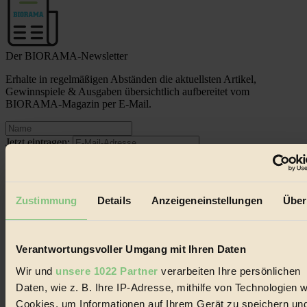
Der BIORAMA-Newsletter
Erhalte in regelmäßigen Abständen die aktuellsten Artikel,
Gewinnspiele & Ausgaben übersichtlich aufbereitet vom
BIORAMA-Magazin per E-Mail.
Jetzt eintragen:
Zustimmung
Details
Anzeigeneinstellungen
Über
© 2026 Biorama GmbH
Verantwortungsvoller Umgang mit Ihren Daten
Impressum & Disclaimer
Wir und
unsere 1022 Partner
verarbeiten Ihre persönlichen
Datenschutz
Daten, wie z. B. Ihre IP-Adresse, mithilfe von Technologien w
Mediadaten
Cookies, um Informationen auf Ihrem Gerät zu speichern un