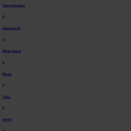
Umweltschutz
#
ökologisch
#
Bilderbuch
#
Mode
#
Film
#
WWF