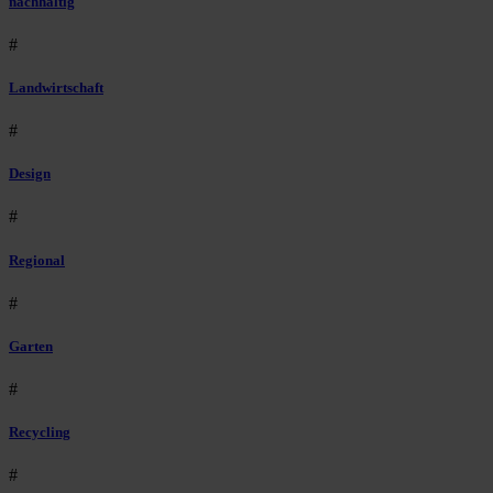
nachhaltig
#
Landwirtschaft
#
Design
#
Regional
#
Garten
#
Recycling
#