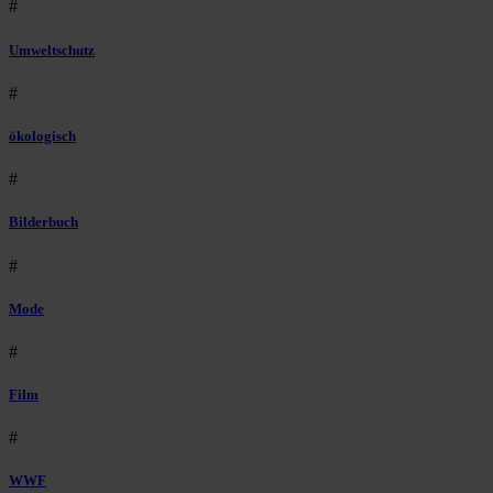
#
Umweltschutz
#
ökologisch
#
Bilderbuch
#
Mode
#
Film
#
WWF