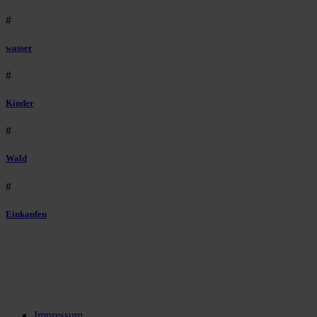
#
wasser
#
Kinder
#
Wald
#
Einkaufen
Impressum