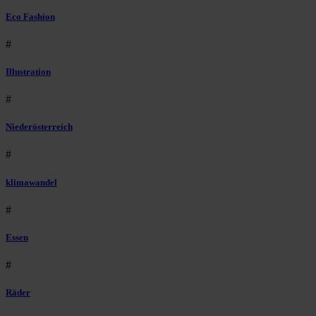
Eco Fashion
#
Illustration
#
Niederösterreich
#
klimawandel
#
Essen
#
Räder