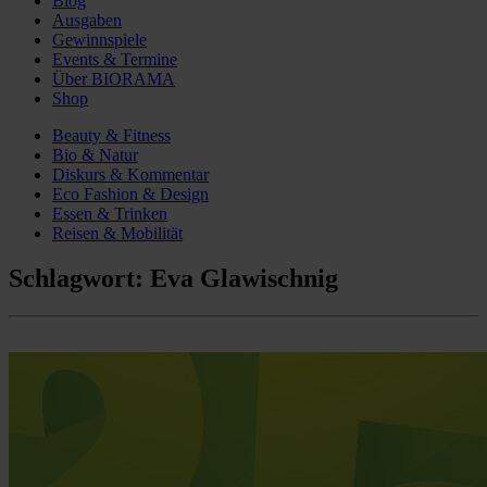
Blog
Ausgaben
Gewinnspiele
Events & Termine
Über BIORAMA
Shop
Beauty & Fitness
Bio & Natur
Diskurs & Kommentar
Eco Fashion & Design
Essen & Trinken
Reisen & Mobilität
Schlagwort:
Eva Glawischnig