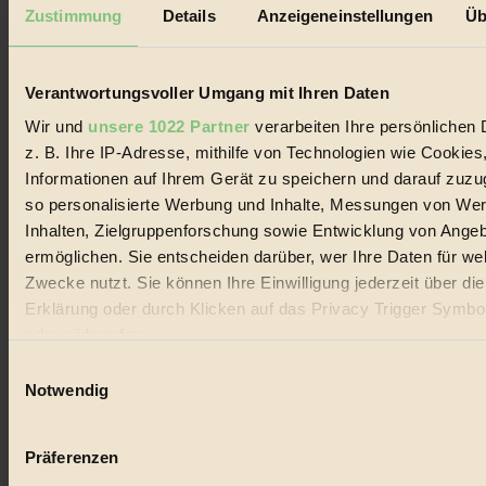
Mediadaten
Zustimmung
Details
Anzeigeneinstellungen
Üb
Biorama steht für einen nachhaltigen Lebensstil und bewussten
Lebenswandel. Es ist eine moderne Plattform für Ideen, Menschen
und Produkte, ein Leitfaden im schnell wachsenden Markt des
Verantwortungsvoller Umgang mit Ihren Daten
Handels mit Bioprodukten, des Fair-Trade sowie der Branche
alternativer Energien.
Wir und
unsere 1022 Partner
verarbeiten Ihre persönlichen 
z. B. Ihre IP-Adresse, mithilfe von Technologien wie Cookies
Social Media
22.601 Fans auf Facebook
Informationen auf Ihrem Gerät zu speichern und darauf zuzu
3.415 Follower auf Twitter
so personalisierte Werbung und Inhalte, Messungen von We
Folge uns auf Instagram
Inhalten, Zielgruppenforschung sowie Entwicklung von Ange
Themen
#
ermöglichen. Sie entscheiden darüber, wer Ihre Daten für we
Zwecke nutzt. Sie können Ihre Einwilligung jederzeit über di
Bio
Erklärung oder durch Klicken auf das Privacy Trigger Symbo
oder widerrufen
#
Einwilligungsauswahl
Nachhaltigkeit
Wenn Sie es erlauben, würden wir auch gerne:
Notwendig
Informationen über Ihre geografische Lage erfassen, 
#
auf einige Meter genau sein können
Präferenzen
Vegan
Ihr Gerät durch aktives Scannen nach bestimmten 