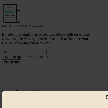
Der BIORAMA-Newsletter
Erhalte in regelmäßigen Abständen die aktuellsten Artikel,
Gewinnspiele & Ausgaben übersichtlich aufbereitet vom
BIORAMA-Magazin per E-Mail.
Jetzt eintragen:
© 2026 Biorama GmbH
Impressum & Disclaimer
Datenschutz