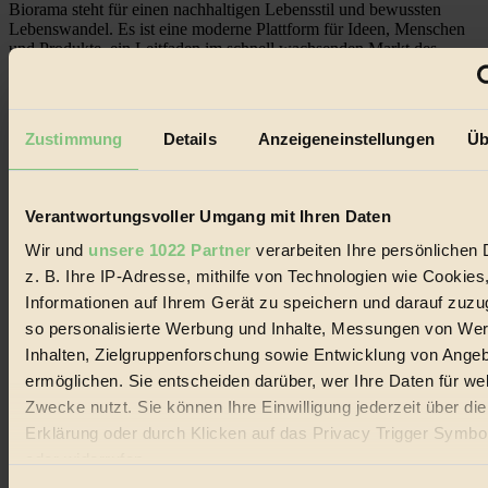
Biorama steht für einen nachhaltigen Lebensstil und bewussten
Lebenswandel. Es ist eine moderne Plattform für Ideen, Menschen
und Produkte, ein Leitfaden im schnell wachsenden Markt des
Handels mit Bioprodukten, des Fair-Trade sowie der Branche
alternativer Energien.
Social Media
Zustimmung
Details
Anzeigeneinstellungen
Üb
22.601 Fans auf Facebook
3.415 Follower auf Twitter
Folge uns auf Instagram
Themen
Verantwortungsvoller Umgang mit Ihren Daten
#
Wir und
unsere 1022 Partner
verarbeiten Ihre persönlichen 
Bio
z. B. Ihre IP-Adresse, mithilfe von Technologien wie Cookies
Informationen auf Ihrem Gerät zu speichern und darauf zuzu
#
so personalisierte Werbung und Inhalte, Messungen von We
Nachhaltigkeit
Inhalten, Zielgruppenforschung sowie Entwicklung von Ange
ermöglichen. Sie entscheiden darüber, wer Ihre Daten für we
#
Zwecke nutzt. Sie können Ihre Einwilligung jederzeit über di
Erklärung oder durch Klicken auf das Privacy Trigger Symbo
Vegan
oder widerrufen
#