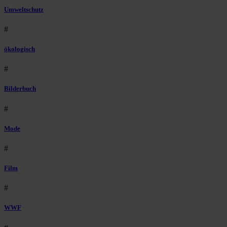
Umweltschutz
#
ökologisch
#
Bilderbuch
#
Mode
#
Film
#
WWF