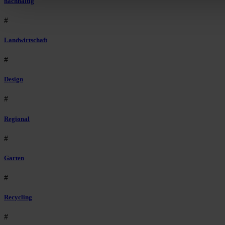
nachhaltig
#
Landwirtschaft
#
Design
#
Regional
#
Garten
#
Recycling
#