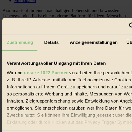
Mediadaten
Biorama steht für einen nachhaltigen Lebensstil und bewussten
Lebenswandel. Es ist eine moderne Plattform für Ideen, Menschen
und Produkte, ein Leitfaden im schnell wachsenden Markt des
Handels mit Bioprodukten, des Fair-Trade sowie der Branche
alternativer Energien.
Social Media
Zustimmung
Details
Anzeigeneinstellungen
Üb
22.601 Fans auf Facebook
3.415 Follower auf Twitter
Folge uns auf Instagram
Themen
Verantwortungsvoller Umgang mit Ihren Daten
#
Wir und
unsere 1022 Partner
verarbeiten Ihre persönlichen 
z. B. Ihre IP-Adresse, mithilfe von Technologien wie Cookies
Bio
Informationen auf Ihrem Gerät zu speichern und darauf zuzu
#
so personalisierte Werbung und Inhalte, Messungen von We
Inhalten, Zielgruppenforschung sowie Entwicklung von Ange
Nachhaltigkeit
ermöglichen. Sie entscheiden darüber, wer Ihre Daten für we
#
Zwecke nutzt. Sie können Ihre Einwilligung jederzeit über di
Erklärung oder durch Klicken auf das Privacy Trigger Symbo
Vegan
oder widerrufen