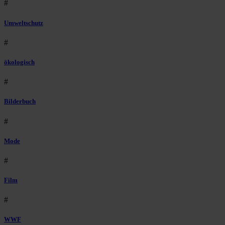
#
Umweltschutz
#
ökologisch
#
Bilderbuch
#
Mode
#
Film
#
WWF