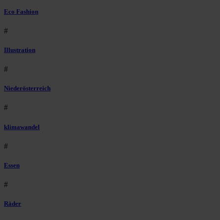
Eco Fashion
#
Illustration
#
Niederösterreich
#
klimawandel
#
Essen
#
Räder