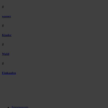
#
wasser
#
Kinder
#
Wald
#
Einkaufen
Impressum