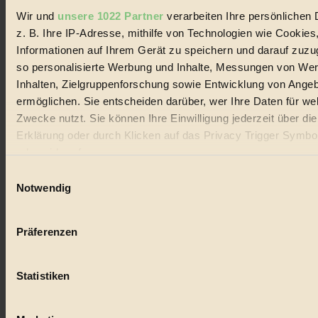
Wir und
unsere 1022 Partner
verarbeiten Ihre persönlichen 
#
z. B. Ihre IP-Adresse, mithilfe von Technologien wie Cookies
Informationen auf Ihrem Gerät zu speichern und darauf zuzu
Lebensmittel
so personalisierte Werbung und Inhalte, Messungen von We
#
Inhalten, Zielgruppenforschung sowie Entwicklung von Ange
ermöglichen. Sie entscheiden darüber, wer Ihre Daten für we
Natur
Zwecke nutzt. Sie können Ihre Einwilligung jederzeit über di
Erklärung oder durch Klicken auf das Privacy Trigger Symbo
#
oder widerrufen
kinderbuch
Einwilligungsauswahl
Wenn Sie es erlauben, würden wir auch gerne:
Notwendig
#
Informationen über Ihre geografische Lage erfassen, 
Umwelt
auf einige Meter genau sein können
Präferenzen
Ihr Gerät durch aktives Scannen nach bestimmten 
#
(Fingerprinting) identifizieren
Statistiken
Erfahren Sie mehr darüber, wie Ihre persönlichen Daten verar
Essen
werden, und legen Sie Ihre Präferenzen im
Abschnitt Einzel
#
fest.