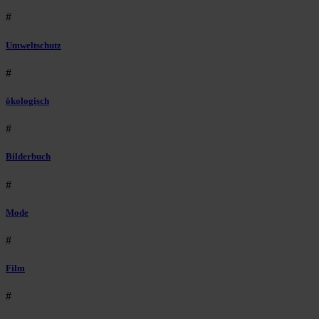
#
Umweltschutz
#
ökologisch
#
Bilderbuch
#
Mode
#
Film
#