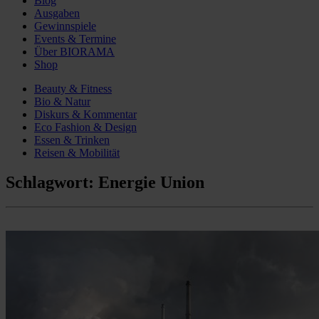
Blog
Ausgaben
Gewinnspiele
Events & Termine
Über BIORAMA
Shop
Beauty & Fitness
Bio & Natur
Diskurs & Kommentar
Eco Fashion & Design
Essen & Trinken
Reisen & Mobilität
Schlagwort:
Energie Union