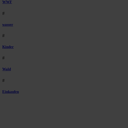
WWF
#
wasser
#
Kinder
#
Wald
#
Einkaufen