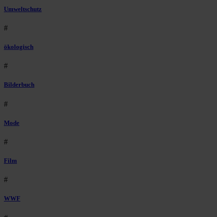
Umweltschutz
#
ökologisch
#
Bilderbuch
#
Mode
#
Film
#
WWF