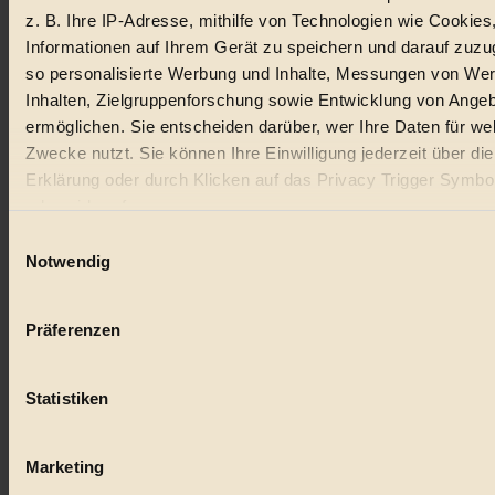
z. B. Ihre IP-Adresse, mithilfe von Technologien wie Cookies
Lebensmittel
Informationen auf Ihrem Gerät zu speichern und darauf zuzu
so personalisierte Werbung und Inhalte, Messungen von We
#
Inhalten, Zielgruppenforschung sowie Entwicklung von Ange
Natur
ermöglichen. Sie entscheiden darüber, wer Ihre Daten für we
Zwecke nutzt. Sie können Ihre Einwilligung jederzeit über di
#
Erklärung oder durch Klicken auf das Privacy Trigger Symbo
oder widerrufen
kinderbuch
Einwilligungsauswahl
#
Wenn Sie es erlauben, würden wir auch gerne:
Notwendig
Informationen über Ihre geografische Lage erfassen, 
Umwelt
auf einige Meter genau sein können
Präferenzen
#
Ihr Gerät durch aktives Scannen nach bestimmten 
(Fingerprinting) identifizieren
Essen
Statistiken
Erfahren Sie mehr darüber, wie Ihre persönlichen Daten verar
#
werden, und legen Sie Ihre Präferenzen im
Abschnitt Einzel
fest.
Marketing
nachhaltig