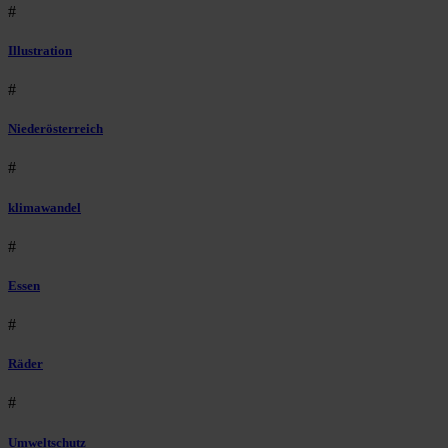
#
Illustration
#
Niederösterreich
#
klimawandel
#
Essen
#
Räder
#
Umweltschutz