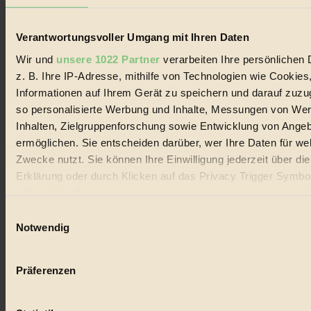
Lebenswandel. Es ist eine moderne Plattform für Ideen, Menschen
und Produkte, ein Leitfaden im schnell wachsenden Markt des
Handels mit Bioprodukten, des Fair-Trade sowie der Branche
Verantwortungsvoller Umgang mit Ihren Daten
alternativer Energien.
Wir und
unsere 1022 Partner
verarbeiten Ihre persönlichen 
Social Media
22.601 Fans auf Facebook
z. B. Ihre IP-Adresse, mithilfe von Technologien wie Cookies
3.415 Follower auf Twitter
Informationen auf Ihrem Gerät zu speichern und darauf zuzu
Folge uns auf Instagram
so personalisierte Werbung und Inhalte, Messungen von We
Themen
#
Inhalten, Zielgruppenforschung sowie Entwicklung von Ange
ermöglichen. Sie entscheiden darüber, wer Ihre Daten für we
Bio
Zwecke nutzt. Sie können Ihre Einwilligung jederzeit über di
Erklärung oder durch Klicken auf das Privacy Trigger Symbo
#
oder widerrufen
Nachhaltigkeit
Einwilligungsauswahl
Wenn Sie es erlauben, würden wir auch gerne:
Notwendig
#
Informationen über Ihre geografische Lage erfassen, 
auf einige Meter genau sein können
Vegan
Präferenzen
Ihr Gerät durch aktives Scannen nach bestimmten 
#
(Fingerprinting) identifizieren