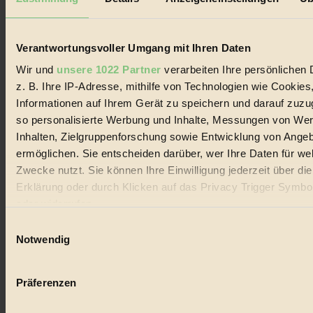
Biorama steht für einen nachhaltigen Lebensstil und bewussten
Lebenswandel. Es ist eine moderne Plattform für Ideen, Menschen
und Produkte, ein Leitfaden im schnell wachsenden Markt des
Handels mit Bioprodukten, des Fair-Trade sowie der Branche
Verantwortungsvoller Umgang mit Ihren Daten
alternativer Energien.
Wir und
unsere 1022 Partner
verarbeiten Ihre persönlichen 
Social Media
z. B. Ihre IP-Adresse, mithilfe von Technologien wie Cookies
22.601 Fans auf Facebook
Informationen auf Ihrem Gerät zu speichern und darauf zuzu
3.415 Follower auf Twitter
Folge uns auf Instagram
so personalisierte Werbung und Inhalte, Messungen von We
Themen
Inhalten, Zielgruppenforschung sowie Entwicklung von Ange
#
ermöglichen. Sie entscheiden darüber, wer Ihre Daten für we
Zwecke nutzt. Sie können Ihre Einwilligung jederzeit über di
Bio
Erklärung oder durch Klicken auf das Privacy Trigger Symbo
#
oder widerrufen
Einwilligungsauswahl
Nachhaltigkeit
Wenn Sie es erlauben, würden wir auch gerne:
Notwendig
#
Informationen über Ihre geografische Lage erfassen, 
auf einige Meter genau sein können
Vegan
Präferenzen
Ihr Gerät durch aktives Scannen nach bestimmten 
#
(Fingerprinting) identifizieren