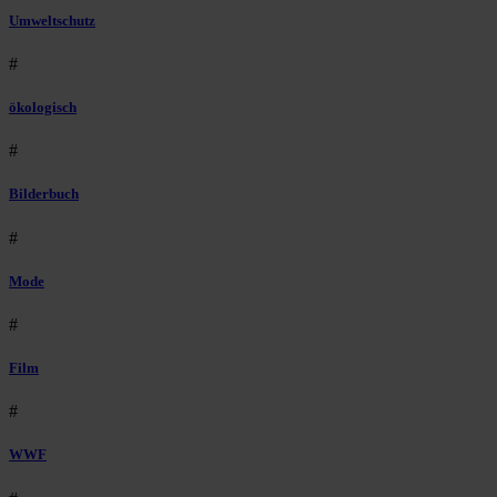
Umweltschutz
#
ökologisch
#
Bilderbuch
#
Mode
#
Film
#
WWF