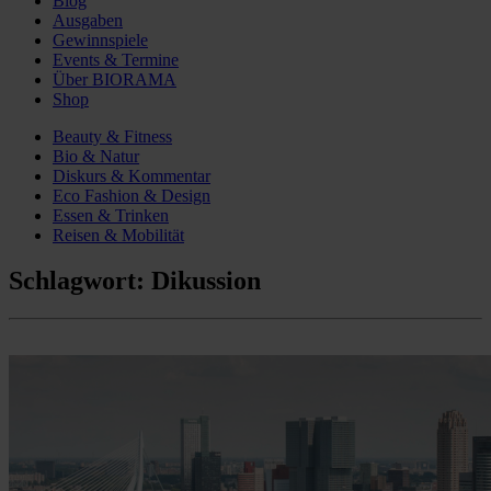
Blog
Ausgaben
Gewinnspiele
Events & Termine
Über BIORAMA
Shop
Beauty & Fitness
Bio & Natur
Diskurs & Kommentar
Eco Fashion & Design
Essen & Trinken
Reisen & Mobilität
Schlagwort:
Dikussion