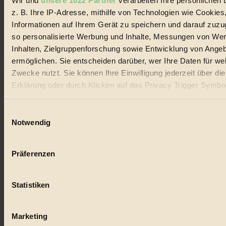
Wir und
unsere 1022 Partner
verarbeiten Ihre persönlichen 
#
z. B. Ihre IP-Adresse, mithilfe von Technologien wie Cookies
Lebensmittel
Informationen auf Ihrem Gerät zu speichern und darauf zuzu
so personalisierte Werbung und Inhalte, Messungen von We
#
Inhalten, Zielgruppenforschung sowie Entwicklung von Ange
Natur
ermöglichen. Sie entscheiden darüber, wer Ihre Daten für we
Zwecke nutzt. Sie können Ihre Einwilligung jederzeit über di
#
Erklärung oder durch Klicken auf das Privacy Trigger Symbo
oder widerrufen
kinderbuch
Einwilligungsauswahl
#
Wenn Sie es erlauben, würden wir auch gerne:
Notwendig
Informationen über Ihre geografische Lage erfassen, 
Umwelt
auf einige Meter genau sein können
Präferenzen
#
Ihr Gerät durch aktives Scannen nach bestimmten 
(Fingerprinting) identifizieren
Essen
Statistiken
Erfahren Sie mehr darüber, wie Ihre persönlichen Daten verar
werden, und legen Sie Ihre Präferenzen im
Abschnitt Einzel
#
fest.
Marketing
nachhaltig