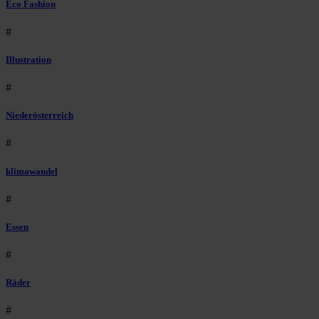
Eco Fashion
#
Illustration
#
Niederösterreich
#
klimawandel
#
Essen
#
Räder
#