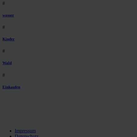
#
wasser
#
Kinder
#
Wald
#
Einkaufen
Impressum
Datenschutz