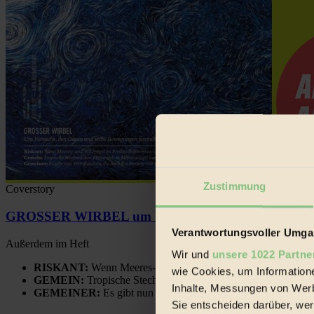
Zustimmung
Coverstory
GROSSER WIRBEL um Versuche, den Ozean und sein
Verantwortungsvoller Umgan
Außerdem im Heft
Wir und
unsere 1022 Partne
RISKANT:
Wenn Meeres- und Wildvögel im Freilandhühnerbe
wie Cookies, um Information
GEMEIN:
Tropische Stechmücken fühlen sich in Mitteleuropa
Inhalte, Messungen von Werb
GEMEINER:
Es gibt nun Weinflaschen, die nach Entleerung
Sie entscheiden darüber, wer