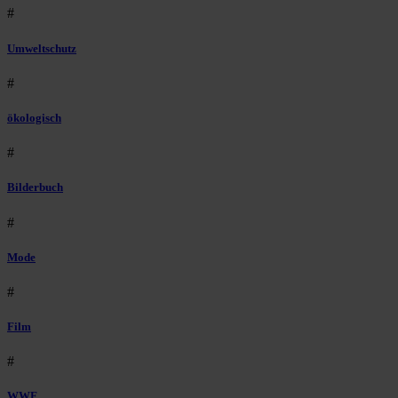
#
Umweltschutz
#
ökologisch
#
Bilderbuch
#
Mode
#
Film
#
WWF