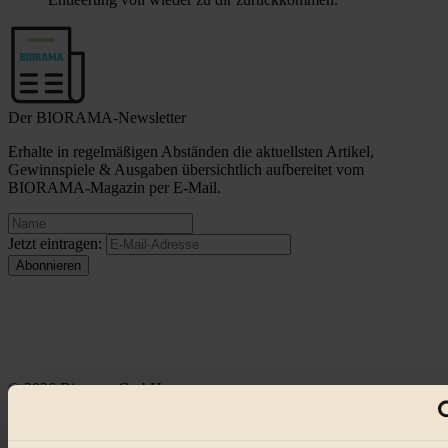
Der BIORAMA-Newsletter
Erhalte in regelmäßigen Abständen die aktuellsten Artikel,
Gewinnspiele & Ausgaben übersichtlich aufbereitet vom
BIORAMA-Magazin per E-Mail.
Jetzt eintragen:
© 2026 Biorama GmbH
Impressum & Disclaimer
Datenschutz