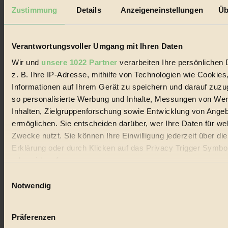
Mediadaten
Zustimmung
Details
Anzeigeneinstellungen
Üb
Biorama steht für einen nachhaltigen Lebensstil und bewussten
Lebenswandel. Es ist eine moderne Plattform für Ideen, Menschen
und Produkte, ein Leitfaden im schnell wachsenden Markt des
Verantwortungsvoller Umgang mit Ihren Daten
Handels mit Bioprodukten, des Fair-Trade sowie der Branche
alternativer Energien.
Wir und
unsere 1022 Partner
verarbeiten Ihre persönlichen 
z. B. Ihre IP-Adresse, mithilfe von Technologien wie Cookies
Social Media
22.601 Fans auf Facebook
Informationen auf Ihrem Gerät zu speichern und darauf zuzu
3.415 Follower auf Twitter
so personalisierte Werbung und Inhalte, Messungen von We
Folge uns auf Instagram
Inhalten, Zielgruppenforschung sowie Entwicklung von Ange
Themen
#
ermöglichen. Sie entscheiden darüber, wer Ihre Daten für we
Zwecke nutzt. Sie können Ihre Einwilligung jederzeit über di
Bio
Erklärung oder durch Klicken auf das Privacy Trigger Symbo
oder widerrufen
#
Einwilligungsauswahl
Nachhaltigkeit
Wenn Sie es erlauben, würden wir auch gerne:
Notwendig
Informationen über Ihre geografische Lage erfassen, 
#
auf einige Meter genau sein können
Präferenzen
Vegan
Ihr Gerät durch aktives Scannen nach bestimmten 