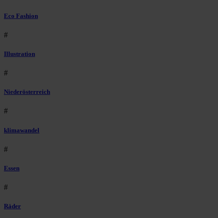
Eco Fashion
#
Illustration
#
Niederösterreich
#
klimawandel
#
Essen
#
Räder