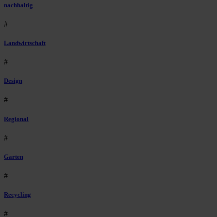
nachhaltig
#
Landwirtschaft
#
Design
#
Regional
#
Garten
#
Recycling
#