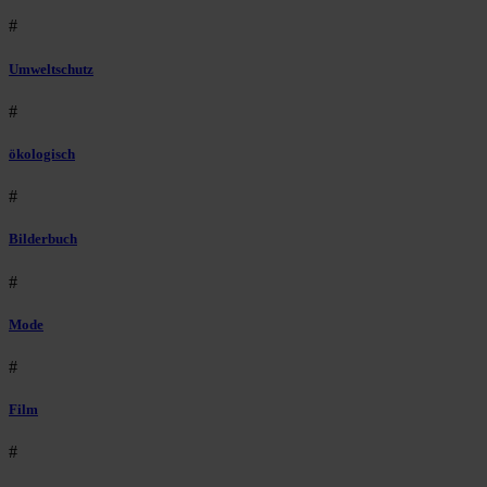
#
Umweltschutz
#
ökologisch
#
Bilderbuch
#
Mode
#
Film
#