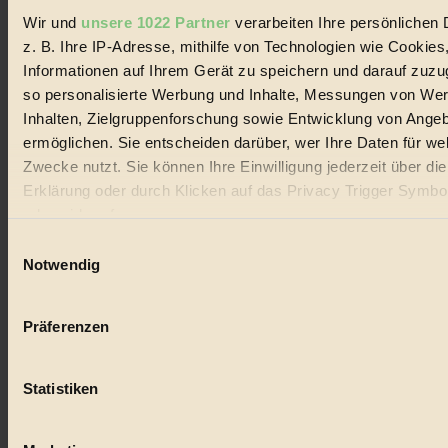
Wir und
unsere 1022 Partner
verarbeiten Ihre persönlichen 
#
z. B. Ihre IP-Adresse, mithilfe von Technologien wie Cookies
Informationen auf Ihrem Gerät zu speichern und darauf zuzu
Lebensmittel
so personalisierte Werbung und Inhalte, Messungen von We
#
Inhalten, Zielgruppenforschung sowie Entwicklung von Ange
ermöglichen. Sie entscheiden darüber, wer Ihre Daten für we
Natur
Zwecke nutzt. Sie können Ihre Einwilligung jederzeit über di
Erklärung oder durch Klicken auf das Privacy Trigger Symbo
#
oder widerrufen
kinderbuch
Einwilligungsauswahl
Wenn Sie es erlauben, würden wir auch gerne:
Notwendig
#
Informationen über Ihre geografische Lage erfassen, 
Umwelt
auf einige Meter genau sein können
Präferenzen
Ihr Gerät durch aktives Scannen nach bestimmten 
#
(Fingerprinting) identifizieren
Statistiken
Erfahren Sie mehr darüber, wie Ihre persönlichen Daten verar
Essen
werden, und legen Sie Ihre Präferenzen im
Abschnitt Einzel
#
fest.