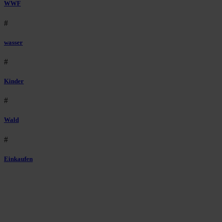
WWF
#
wasser
#
Kinder
#
Wald
#
Einkaufen