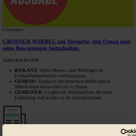
Coverstory
GROSSER WIRBEL um Versuche, den Ozean und
seine Bewegungen festzuhalten.
Außerdem im Heft
RISKANT:
Wenn Meeres- und Wildvögel im
Freilandhühnerbetrieb vorbeischauen.
GEMEIN:
Tropische Stechmücken fühlen sich in
Mitteleuropa inziwschen oft zu Hause.
GEMEINER:
Es gibt nun Weinflaschen, die nach
Entleerung voll wieder zu dir zurückkommen.
Der BIORAMA-Newsletter