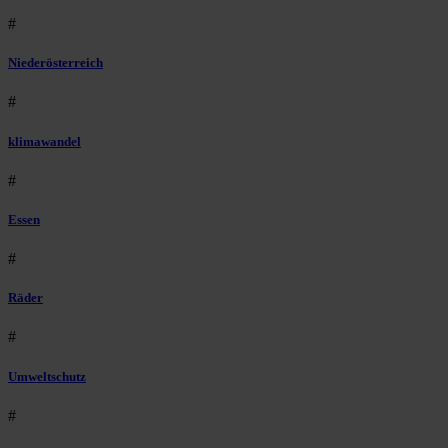
#
Niederösterreich
#
klimawandel
#
Essen
#
Räder
#
Umweltschutz
#