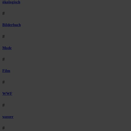
ökologisch
#
Bilderbuch
#
Mode
#
Film
#
WWF
#
wasser
#