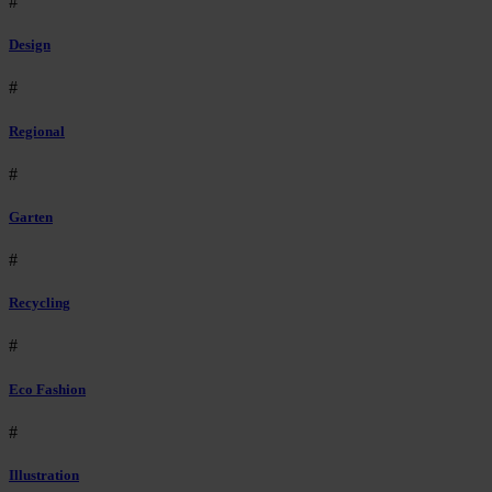
#
Design
#
Regional
#
Garten
#
Recycling
#
Eco Fashion
#
Illustration