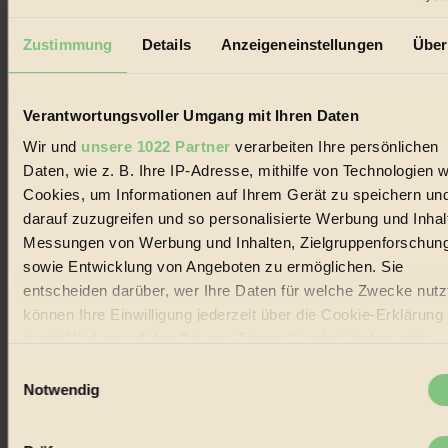
Erhalte in regelmäßigen Abständen die aktuellsten Artikel,
Gewinnspiele & Ausgaben übersichtlich aufbereitet vom
Zustimmung
Details
Anzeigeneinstellungen
Über
BIORAMA-Magazin per E-Mail.
Verantwortungsvoller Umgang mit Ihren Daten
Jetzt eintragen:
Wir und
unsere 1022 Partner
verarbeiten Ihre persönlichen
Daten, wie z. B. Ihre IP-Adresse, mithilfe von Technologien w
Cookies, um Informationen auf Ihrem Gerät zu speichern un
darauf zuzugreifen und so personalisierte Werbung und Inhal
Messungen von Werbung und Inhalten, Zielgruppenforschun
© 2026 Biorama GmbH
sowie Entwicklung von Angeboten zu ermöglichen. Sie
entscheiden darüber, wer Ihre Daten für welche Zwecke nutzt
Impressum & Disclaimer
Datenschutz
können Ihre Einwilligung jederzeit über die Cookie-Erklärung
Mediadaten
durch Klicken auf das Privacy Trigger Symbol ändern oder
widerrufen
Biorama steht für einen nachhaltigen Lebensstil und bewussten
Einwilligungsauswahl
Lebenswandel. Es ist eine moderne Plattform für Ideen, Menschen
Notwendig
und Produkte, ein Leitfaden im schnell wachsenden Markt des
Wenn Sie es erlauben, würden wir auch gerne:
Handels mit Bioprodukten, des Fair-Trade sowie der Branche
alternativer Energien.
Informationen über Ihre geografische Lage erfassen,