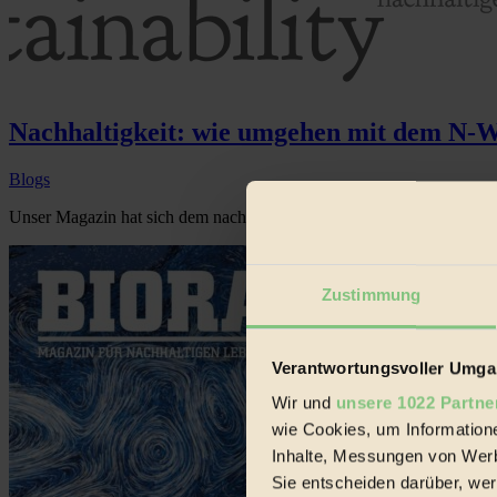
Nachhaltigkeit: wie umgehen mit dem N-
Blogs
Unser Magazin hat sich dem nachhaltigen Lebensstil verschrieben...
Zustimmung
Verantwortungsvoller Umgan
Wir und
unsere 1022 Partne
wie Cookies, um Information
Inhalte, Messungen von Werb
Sie entscheiden darüber, wer