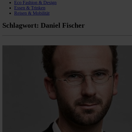
Eco Fashion & Design
Essen & Trinken
Reisen & Mobilität
Schlagwort:
Daniel Fischer