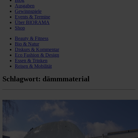
Blog
Ausgaben
Gewinnspiele
Events & Termine
Über BIORAMA
Shop
Beauty & Fitness
Bio & Natur
Diskurs & Kommentar
Eco Fashion & Design
Essen & Trinken
Reisen & Mobilität
Schlagwort:
dämmmaterial