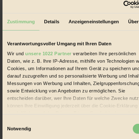
Der BIORAMA-Newsletter
Zustimmung
Details
Anzeigeneinstellungen
Über
Erhalte in regelmäßigen Abständen die aktuellsten Artikel,
Gewinnspiele & Ausgaben übersichtlich aufbereitet vom
BIORAMA-Magazin per E-Mail.
Verantwortungsvoller Umgang mit Ihren Daten
Jetzt eintragen:
Wir und
unsere 1022 Partner
verarbeiten Ihre persönlichen
Daten, wie z. B. Ihre IP-Adresse, mithilfe von Technologien w
Cookies, um Informationen auf Ihrem Gerät zu speichern un
darauf zuzugreifen und so personalisierte Werbung und Inhal
Messungen von Werbung und Inhalten, Zielgruppenforschun
sowie Entwicklung von Angeboten zu ermöglichen. Sie
© 2026 Biorama GmbH
entscheiden darüber, wer Ihre Daten für welche Zwecke nutzt
können Ihre Einwilligung jederzeit über die Cookie-Erklärung
Impressum & Disclaimer
Datenschutz
durch Klicken auf das Privacy Trigger Symbol ändern oder
Mediadaten
widerrufen
Einwilligungsauswahl
Biorama steht für einen nachhaltigen Lebensstil und bewussten
Notwendig
Lebenswandel. Es ist eine moderne Plattform für Ideen, Menschen
Wenn Sie es erlauben, würden wir auch gerne:
und Produkte, ein Leitfaden im schnell wachsenden Markt des