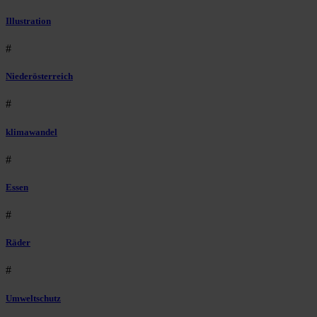
Illustration
#
Niederösterreich
#
klimawandel
#
Essen
#
Räder
#
Umweltschutz