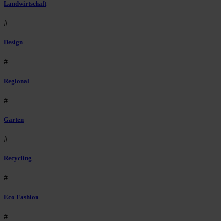
Landwirtschaft
#
Design
#
Regional
#
Garten
#
Recycling
#
Eco Fashion
#