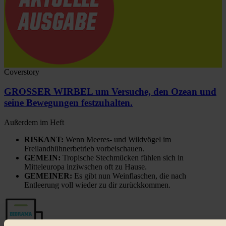
Coverstory
GROSSER WIRBEL um Versuche, den Ozean und
seine Bewegungen festzuhalten.
Außerdem im Heft
RISKANT:
Wenn Meeres- und Wildvögel im
Freilandhühnerbetrieb vorbeischauen.
GEMEIN:
Tropische Stechmücken fühlen sich in
Mitteleuropa inziwschen oft zu Hause.
GEMEINER:
Es gibt nun Weinflaschen, die nach
Entleerung voll wieder zu dir zurückkommen.