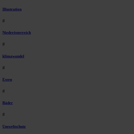
Illustration
#
Niederösterreich
#
klimawandel
#
Essen
#
Räder
#
Umweltschutz