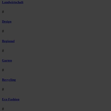
Landwirtschaft
#
Design
#
Regional
#
Garten
#
Recycling
#
Eco Fashion
#