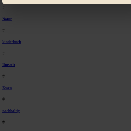
externen Plattformen anzuzeigen, oder auch, um Werbung
#
auszuspielen.
Mehr erfahren
.
Bist du damit einverstanden?
Natur
#
kinderbuch
#
Umwelt
#
Essen
#
nachhaltig
#