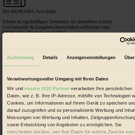
Der BIORAMA-Newsletter
Erhalte in regelmäßigen Abständen die aktuellsten Artikel,
Gewinnspiele & Ausgaben übersichtlich aufbereitet vom
BIORAMA-Magazin per E-Mail.
Jetzt eintragen:
Zustimmung
Details
Anzeigeneinstellungen
Über
Verantwortungsvoller Umgang mit Ihren Daten
Wir und
unsere 1022 Partner
verarbeiten Ihre persönlichen
© 2026 Biorama GmbH
Daten, wie z. B. Ihre IP-Adresse, mithilfe von Technologien w
Cookies, um Informationen auf Ihrem Gerät zu speichern un
Impressum & Disclaimer
Datenschutz
darauf zuzugreifen und so personalisierte Werbung und Inhal
Mediadaten
Messungen von Werbung und Inhalten, Zielgruppenforschun
Biorama steht für einen nachhaltigen Lebensstil und bewussten
sowie Entwicklung von Angeboten zu ermöglichen. Sie
Lebenswandel. Es ist eine moderne Plattform für Ideen, Menschen
entscheiden darüber, wer Ihre Daten für welche Zwecke nutzt