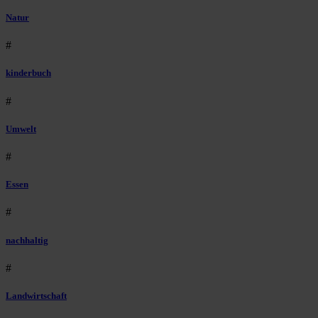
Natur
#
kinderbuch
#
Umwelt
#
Essen
#
nachhaltig
#
Landwirtschaft