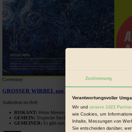
Zustimmung
Coverstory
GROSSER WIRBEL um Versuche, den Ozean und sein
Verantwortungsvoller Umgan
Außerdem im Heft
Wir und
unsere 1022 Partne
RISKANT:
Wenn Meeres- und Wildvögel im Freilandhühnerbe
wie Cookies, um Information
GEMEIN:
Tropische Stechmücken fühlen sich in Mitteleuropa
Inhalte, Messungen von Werb
GEMEINER:
Es gibt nun Weinflaschen, die nach Entleerung
Sie entscheiden darüber, wer