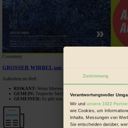
Coverstory
GROSSER WIRBEL um Versuche, den Ozean und sein
Zustimmung
Außerdem im Heft
RISKANT:
Wenn Meeres- und Wildvögel im Freilandhühnerbe
GEMEIN:
Tropische Stechmücken fühlen sich in Mitteleuropa
Verantwortungsvoller Umgan
GEMEINER:
Es gibt nun Weinflaschen, die nach Entleerung
Wir und
unsere 1022 Partne
wie Cookies, um Information
Inhalte, Messungen von Werb
Sie entscheiden darüber, wer