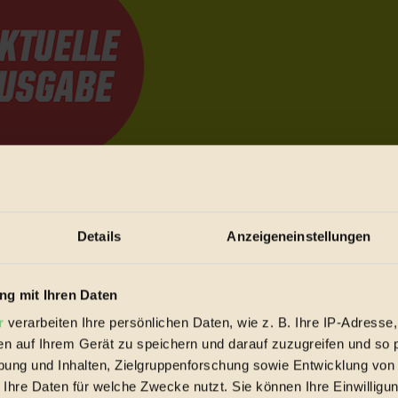
e Bewegungen festzuhalten.
Details
Anzeigeneinstellungen
trieb vorbeischauen.
 inziwschen oft zu Hause.
g mit Ihren Daten
 voll wieder zu dir zurückkommen.
r
verarbeiten Ihre persönlichen Daten, wie z. B. Ihre IP-Adresse,
en auf Ihrem Gerät zu speichern und darauf zuzugreifen und so 
ung und Inhalten, Zielgruppenforschung sowie Entwicklung von
 Ihre Daten für welche Zwecke nutzt. Sie können Ihre Einwilligun