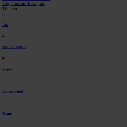
Folge uns auf Instagram
Themen
#
Bio
#
Nachhaltigkeit
#
Vegan
#
Lebensmittel
#
Natur
#