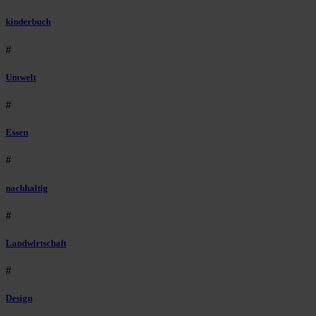
kinderbuch
#
Umwelt
#
Essen
#
nachhaltig
#
Landwirtschaft
#
Design