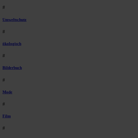
#
Umweltschutz
#
ökologisch
#
Bilderbuch
#
Mode
#
Film
#