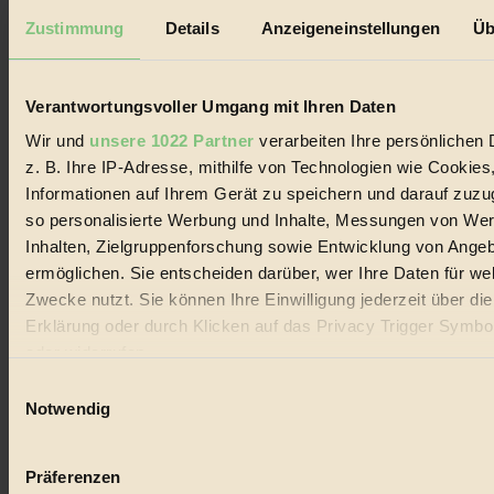
Datenschutz
Mediadaten
Zustimmung
Details
Anzeigeneinstellungen
Üb
Biorama steht für einen nachhaltigen Lebensstil und bewussten
Lebenswandel. Es ist eine moderne Plattform für Ideen, Menschen
und Produkte, ein Leitfaden im schnell wachsenden Markt des
Verantwortungsvoller Umgang mit Ihren Daten
Handels mit Bioprodukten, des Fair-Trade sowie der Branche
alternativer Energien.
Wir und
unsere 1022 Partner
verarbeiten Ihre persönlichen 
z. B. Ihre IP-Adresse, mithilfe von Technologien wie Cookies
Social Media
Informationen auf Ihrem Gerät zu speichern und darauf zuzu
22.601 Fans auf Facebook
3.415 Follower auf Twitter
so personalisierte Werbung und Inhalte, Messungen von We
Folge uns auf Instagram
Inhalten, Zielgruppenforschung sowie Entwicklung von Ange
Themen
ermöglichen. Sie entscheiden darüber, wer Ihre Daten für we
#
Zwecke nutzt. Sie können Ihre Einwilligung jederzeit über di
Bio
Erklärung oder durch Klicken auf das Privacy Trigger Symbo
oder widerrufen
#
Einwilligungsauswahl
Wenn Sie es erlauben, würden wir auch gerne:
Nachhaltigkeit
Notwendig
Informationen über Ihre geografische Lage erfassen, 
#
auf einige Meter genau sein können
Präferenzen
Ihr Gerät durch aktives Scannen nach bestimmten 
Vegan