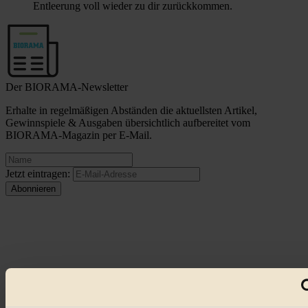
Entleerung voll wieder zu dir zurückkommen.
Der BIORAMA-Newsletter
Erhalte in regelmäßigen Abständen die aktuellsten Artikel,
Gewinnspiele & Ausgaben übersichtlich aufbereitet vom
BIORAMA-Magazin per E-Mail.
Jetzt eintragen:
© 2026 Biorama GmbH
Impressum & Disclaimer