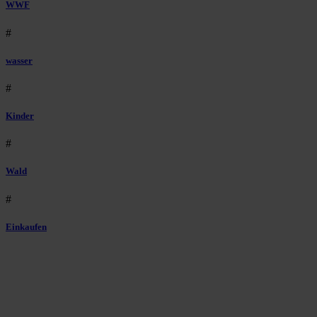
WWF
#
wasser
#
Kinder
#
Wald
#
Einkaufen