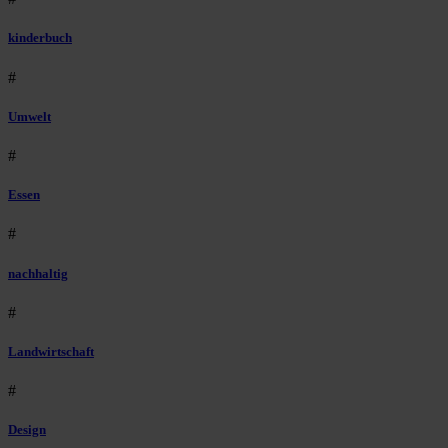
kinderbuch
#
Umwelt
#
Essen
#
nachhaltig
#
Landwirtschaft
#
Design