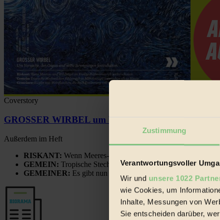
Coverstory
GROSSER WIRBEL um Versuche, den Ozean und sein
Zustimmung
Außerdem im Heft
RISKANT:
Wenn Meeres- und Wildvögel im Freilandhühnerbe
Verantwortungsvoller Umgan
GEMEIN:
Tropische Stechmücken fühlen sich in Mitteleuropa
GEMEINER:
Es gibt nun Weinflaschen, die nach Entleerung
Wir und
unsere 1022 Partne
wie Cookies, um Information
Inhalte, Messungen von Werb
Sie entscheiden darüber, wer