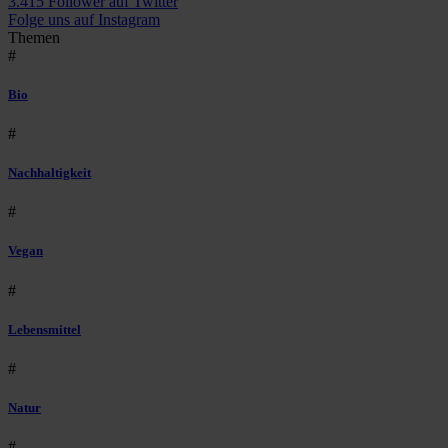
3.415 Follower auf Twitter
Folge uns auf Instagram
Themen
#
Bio
#
Nachhaltigkeit
#
Vegan
#
Lebensmittel
#
Natur
#