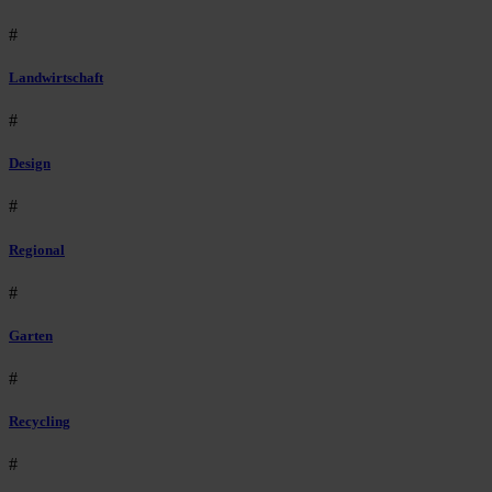
#
Landwirtschaft
#
Design
#
Regional
#
Garten
#
Recycling
#