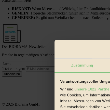
Außerdem im Heft
RISKANT:
Wenn Meeres- und Wildvögel im Freilandhühnerbe
GEMEIN:
Tropische Stechmücken fühlen sich in Mitteleuropa
GEMEINER:
Es gibt nun Weinflaschen, die nach Entleerung
Der BIORAMA-Newsletter
Erhalte in regelmäßigen Abständen die aktuellsten Artikel, Gewinn
Zustimmung
Jetzt eintragen:
Verantwortungsvoller Umgan
Wir und
unsere 1022 Partne
wie Cookies, um Information
Inhalte, Messungen von Werb
© 2026 Biorama GmbH
Sie entscheiden darüber, wer