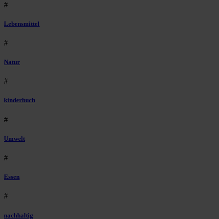
#
Lebensmittel
#
Natur
#
kinderbuch
#
Umwelt
#
Essen
#
nachhaltig