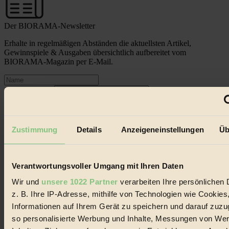
Der BIORAMA-Newsletter
Erhalte in regelmäßigen Abständen die aktuellsten Artikel,
Gewinnspiele & Ausgaben übersichtlich aufbereitet vom
BIORAMA-Magazin per E-Mail.
Jetzt eintragen:
Zustimmung
Details
Anzeigeneinstellungen
Üb
© 2026 Biorama GmbH
Verantwortungsvoller Umgang mit Ihren Daten
Wir und
unsere 1022 Partner
verarbeiten Ihre persönlichen 
Impressum & Disclaimer
Datenschutz
z. B. Ihre IP-Adresse, mithilfe von Technologien wie Cookies
Mediadaten
Informationen auf Ihrem Gerät zu speichern und darauf zuzu
Biorama steht für einen nachhaltigen Lebensstil und bewussten
so personalisierte Werbung und Inhalte, Messungen von We
Lebenswandel. Es ist eine moderne Plattform für Ideen, Menschen