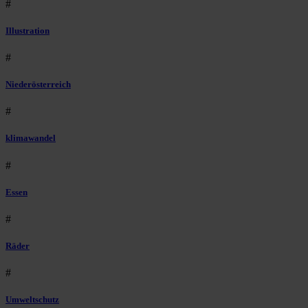
#
Illustration
#
Niederösterreich
#
klimawandel
#
Essen
#
Räder
#
Umweltschutz