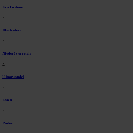
Eco Fashion
#
Illustration
#
Niederösterreich
#
klimawandel
#
Essen
#
Räder