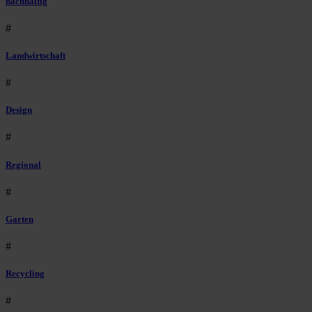
nachhaltig
#
Landwirtschaft
#
Design
#
Regional
#
Garten
#
Recycling
#