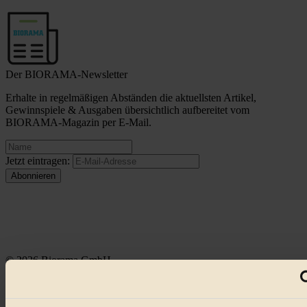
Der BIORAMA-Newsletter
Erhalte in regelmäßigen Abständen die aktuellsten Artikel,
Gewinnspiele & Ausgaben übersichtlich aufbereitet vom
BIORAMA-Magazin per E-Mail.
Jetzt eintragen:
© 2026 Biorama GmbH
Impressum & Disclaimer
Datenschutz