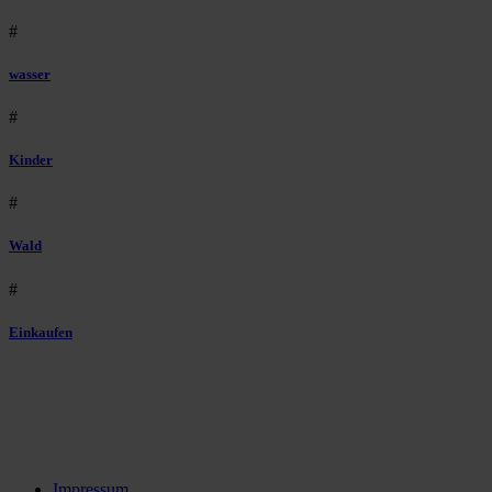
#
wasser
#
Kinder
#
Wald
#
Einkaufen
Impressum