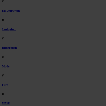
#
Umweltschutz
#
ökologisch
#
Bilderbuch
#
Mode
#
Film
#
WWF