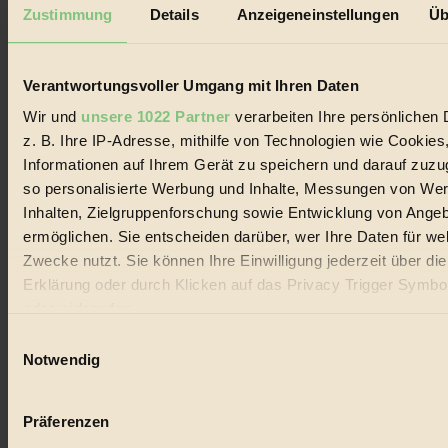
Mediadaten
Zustimmung
Details
Anzeigeneinstellungen
Üb
Biorama steht für einen nachhaltigen Lebensstil und bewussten
Lebenswandel. Es ist eine moderne Plattform für Ideen, Menschen
und Produkte, ein Leitfaden im schnell wachsenden Markt des
Verantwortungsvoller Umgang mit Ihren Daten
Handels mit Bioprodukten, des Fair-Trade sowie der Branche
alternativer Energien.
Wir und
unsere 1022 Partner
verarbeiten Ihre persönlichen 
z. B. Ihre IP-Adresse, mithilfe von Technologien wie Cookies
Social Media
22.601 Fans auf Facebook
Informationen auf Ihrem Gerät zu speichern und darauf zuzu
3.415 Follower auf Twitter
so personalisierte Werbung und Inhalte, Messungen von We
Folge uns auf Instagram
Inhalten, Zielgruppenforschung sowie Entwicklung von Ange
Themen
#
ermöglichen. Sie entscheiden darüber, wer Ihre Daten für we
Zwecke nutzt. Sie können Ihre Einwilligung jederzeit über di
Bio
Erklärung oder durch Klicken auf das Privacy Trigger Symbo
oder widerrufen
#
Einwilligungsauswahl
Nachhaltigkeit
Wenn Sie es erlauben, würden wir auch gerne:
Notwendig
Informationen über Ihre geografische Lage erfassen, 
#
auf einige Meter genau sein können
Präferenzen
Vegan
Ihr Gerät durch aktives Scannen nach bestimmten 