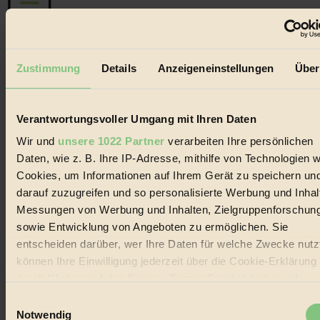
Der BIORAMA-Newsletter
Zustimmung
Details
Anzeigeneinstellungen
Über
Erhalte in regelmäßigen Abständen die aktuellsten Artikel,
Gewinnspiele & Ausgaben übersichtlich aufbereitet vom
BIORAMA-Magazin per E-Mail.
Verantwortungsvoller Umgang mit Ihren Daten
Wir und
unsere 1022 Partner
verarbeiten Ihre persönlichen
Jetzt eintragen:
Daten, wie z. B. Ihre IP-Adresse, mithilfe von Technologien w
Cookies, um Informationen auf Ihrem Gerät zu speichern un
darauf zuzugreifen und so personalisierte Werbung und Inhal
Messungen von Werbung und Inhalten, Zielgruppenforschun
sowie Entwicklung von Angeboten zu ermöglichen. Sie
entscheiden darüber, wer Ihre Daten für welche Zwecke nutzt
© 2026 Biorama GmbH
können Ihre Einwilligung jederzeit über die Cookie-Erklärung
Impressum & Disclaimer
durch Klicken auf das Privacy Trigger Symbol ändern oder
Datenschutz
widerrufen
Einwilligungsauswahl
Mediadaten
Notwendig