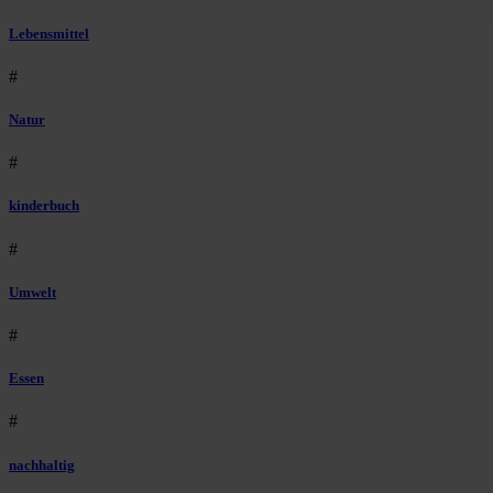
Lebensmittel
#
Natur
#
kinderbuch
#
Umwelt
#
Essen
#
nachhaltig