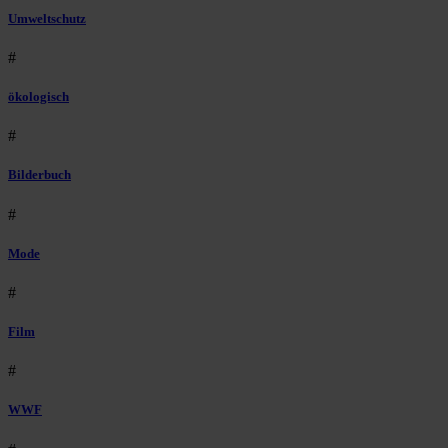
Umweltschutz
#
ökologisch
#
Bilderbuch
#
Mode
#
Film
#
WWF