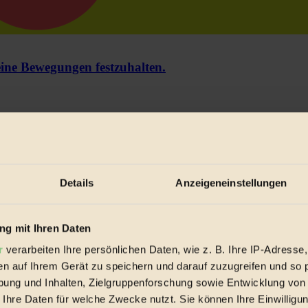
e Bewegungen festzuhalten.
trieb vorbeischauen.
 inziwschen oft zu Hause.
 voll wieder zu dir zurückkommen.
Details
Anzeigeneinstellungen
g mit Ihren Daten
spiele & Ausgaben übersichtlich aufbereitet vom BIORAMA-Magazin pe
r
verarbeiten Ihre persönlichen Daten, wie z. B. Ihre IP-Adresse,
en auf Ihrem Gerät zu speichern und darauf zuzugreifen und so 
ung und Inhalten, Zielgruppenforschung sowie Entwicklung von
 Ihre Daten für welche Zwecke nutzt. Sie können Ihre Einwilligun