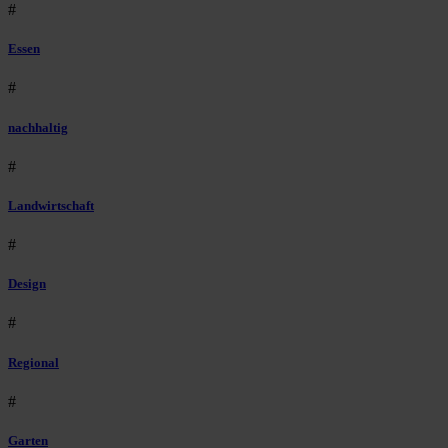
#
Essen
#
nachhaltig
#
Landwirtschaft
#
Design
#
Regional
#
Garten