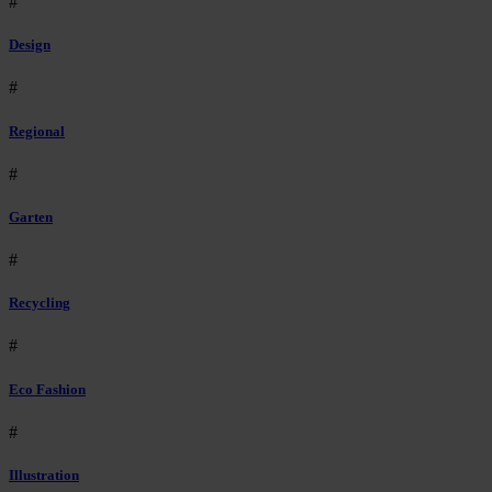
#
Design
#
Regional
#
Garten
#
Recycling
#
Eco Fashion
#
Illustration