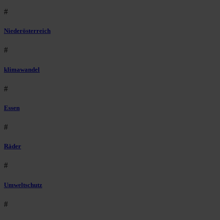
#
Niederösterreich
#
klimawandel
#
Essen
#
Räder
#
Umweltschutz
#