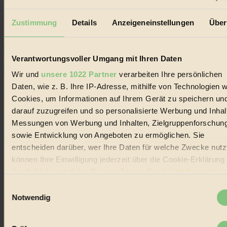
Erhalte in regelmäßigen Abständen die aktuellsten Artikel,
Gewinnspiele & Ausgaben übersichtlich aufbereitet vom
Zustimmung
Details
Anzeigeneinstellungen
Über
BIORAMA-Magazin per E-Mail.
Verantwortungsvoller Umgang mit Ihren Daten
Jetzt eintragen:
Wir und
unsere 1022 Partner
verarbeiten Ihre persönlichen
Daten, wie z. B. Ihre IP-Adresse, mithilfe von Technologien w
Cookies, um Informationen auf Ihrem Gerät zu speichern un
darauf zuzugreifen und so personalisierte Werbung und Inhal
Messungen von Werbung und Inhalten, Zielgruppenforschun
© 2026 Biorama GmbH
sowie Entwicklung von Angeboten zu ermöglichen. Sie
entscheiden darüber, wer Ihre Daten für welche Zwecke nutzt
Impressum & Disclaimer
Datenschutz
können Ihre Einwilligung jederzeit über die Cookie-Erklärung
Mediadaten
durch Klicken auf das Privacy Trigger Symbol ändern oder
widerrufen
Biorama steht für einen nachhaltigen Lebensstil und bewussten
Einwilligungsauswahl
Lebenswandel. Es ist eine moderne Plattform für Ideen, Menschen
Notwendig
und Produkte, ein Leitfaden im schnell wachsenden Markt des
Wenn Sie es erlauben, würden wir auch gerne:
Handels mit Bioprodukten, des Fair-Trade sowie der Branche
alternativer Energien.
Informationen über Ihre geografische Lage erfassen,