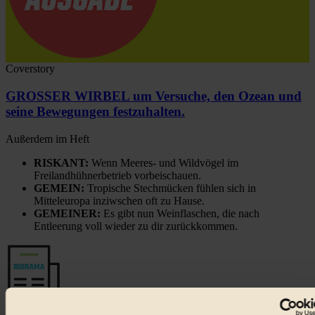
Coverstory
GROSSER WIRBEL um Versuche, den Ozean und
seine Bewegungen festzuhalten.
Außerdem im Heft
RISKANT:
Wenn Meeres- und Wildvögel im
Freilandhühnerbetrieb vorbeischauen.
GEMEIN:
Tropische Stechmücken fühlen sich in
Mitteleuropa inziwschen oft zu Hause.
GEMEINER:
Es gibt nun Weinflaschen, die nach
Entleerung voll wieder zu dir zurückkommen.
Der BIORAMA-Newsletter