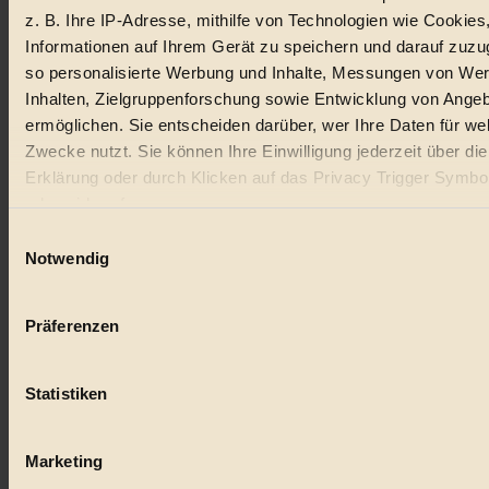
z. B. Ihre IP-Adresse, mithilfe von Technologien wie Cookies
Lebensmittel
Informationen auf Ihrem Gerät zu speichern und darauf zuzu
so personalisierte Werbung und Inhalte, Messungen von We
#
Inhalten, Zielgruppenforschung sowie Entwicklung von Ange
Natur
ermöglichen. Sie entscheiden darüber, wer Ihre Daten für we
Zwecke nutzt. Sie können Ihre Einwilligung jederzeit über di
#
Erklärung oder durch Klicken auf das Privacy Trigger Symbo
oder widerrufen
kinderbuch
Einwilligungsauswahl
#
Wenn Sie es erlauben, würden wir auch gerne:
Notwendig
Informationen über Ihre geografische Lage erfassen, 
Umwelt
auf einige Meter genau sein können
Präferenzen
#
Ihr Gerät durch aktives Scannen nach bestimmten 
(Fingerprinting) identifizieren
Essen
Statistiken
Erfahren Sie mehr darüber, wie Ihre persönlichen Daten verar
#
werden, und legen Sie Ihre Präferenzen im
Abschnitt Einzel
fest.
Marketing
nachhaltig