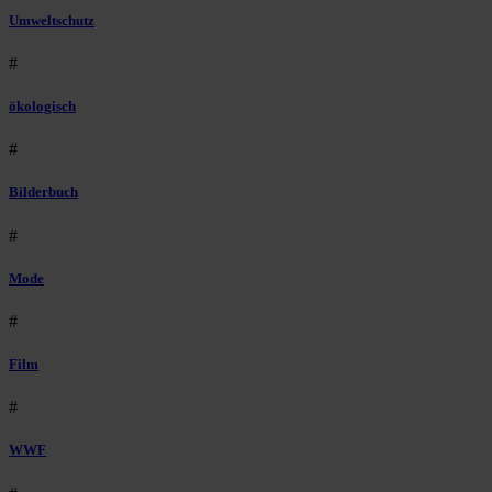
Umweltschutz
#
ökologisch
#
Bilderbuch
#
Mode
#
Film
#
WWF