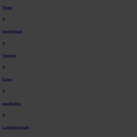
Natur
#
kinderbuch
#
Umwelt
#
Essen
#
nachhaltig
#
Landwirtschaft