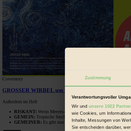
Zustimmung
Coverstory
GROSSER WIRBEL um Versuche, den Ozean und sein
Verantwortungsvoller Umgan
Außerdem im Heft
Wir und
unsere 1022 Partne
RISKANT:
Wenn Meeres- und Wildvögel im Freilandhühnerbe
wie Cookies, um Information
GEMEIN:
Tropische Stechmücken fühlen sich in Mitteleuropa
Inhalte, Messungen von Werb
GEMEINER:
Es gibt nun Weinflaschen, die nach Entleerung
Sie entscheiden darüber, wer