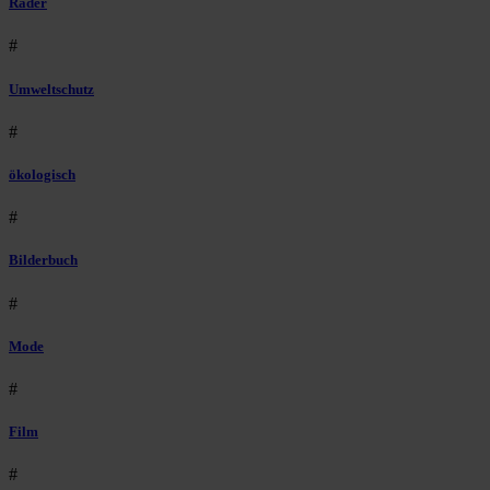
Räder
#
Umweltschutz
#
ökologisch
#
Bilderbuch
#
Mode
#
Film
#