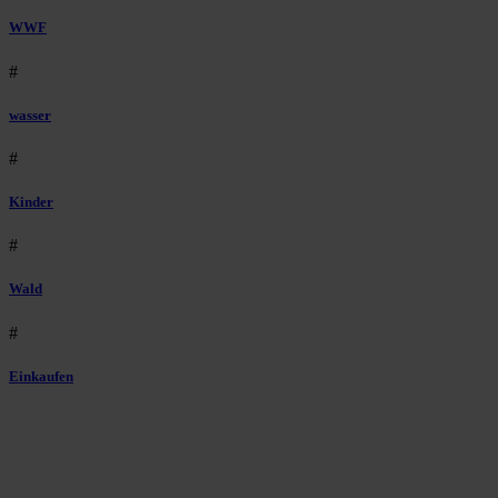
WWF
#
wasser
#
Kinder
#
Wald
#
Einkaufen