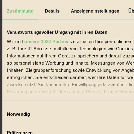
Impressum & Disclaimer
Datenschutz
Zustimmung
Details
Anzeigeneinstellungen
Üb
Mediadaten
Biorama steht für einen nachhaltigen Lebensstil und bewussten
Lebenswandel. Es ist eine moderne Plattform für Ideen, Menschen
Verantwortungsvoller Umgang mit Ihren Daten
und Produkte, ein Leitfaden im schnell wachsenden Markt des
Handels mit Bioprodukten, des Fair-Trade sowie der Branche
Wir und
unsere 1022 Partner
verarbeiten Ihre persönlichen 
alternativer Energien.
z. B. Ihre IP-Adresse, mithilfe von Technologien wie Cookies
Social Media
Informationen auf Ihrem Gerät zu speichern und darauf zuzu
22.601 Fans auf Facebook
so personalisierte Werbung und Inhalte, Messungen von We
3.415 Follower auf Twitter
Folge uns auf Instagram
Inhalten, Zielgruppenforschung sowie Entwicklung von Ange
Themen
ermöglichen. Sie entscheiden darüber, wer Ihre Daten für we
#
Zwecke nutzt. Sie können Ihre Einwilligung jederzeit über di
Erklärung oder durch Klicken auf das Privacy Trigger Symbo
Bio
oder widerrufen
#
Einwilligungsauswahl
Wenn Sie es erlauben, würden wir auch gerne:
Notwendig
Nachhaltigkeit
Informationen über Ihre geografische Lage erfassen, 
#
auf einige Meter genau sein können
Präferenzen