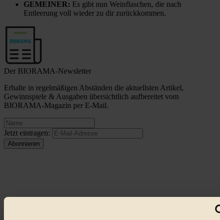
GEMEINER:
Es gibt nun Weinflaschen, die nach
Entleerung voll wieder zu dir zurückkommen.
Der BIORAMA-Newsletter
Erhalte in regelmäßigen Abständen die aktuellsten Artikel,
Gewinnspiele & Ausgaben übersichtlich aufbereitet vom
BIORAMA-Magazin per E-Mail.
Jetzt eintragen:
© 2026 Biorama GmbH