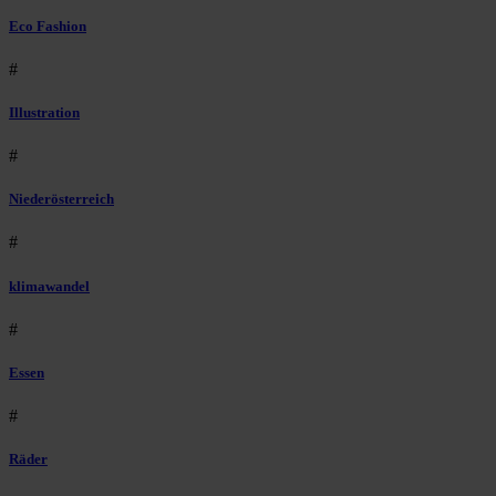
Eco Fashion
#
Illustration
#
Niederösterreich
#
klimawandel
#
Essen
#
Räder