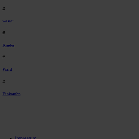
#
wasser
#
Kinder
#
Wald
#
Einkaufen
Impressum