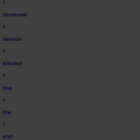
#
Umweltschutz
#
ökologisch
#
Bilderbuch
#
Mode
#
Film
#
WWF