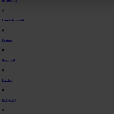
nachhaltig
#
Landwirtschaft
#
Design
#
Regional
#
Garten
#
Recycling
#