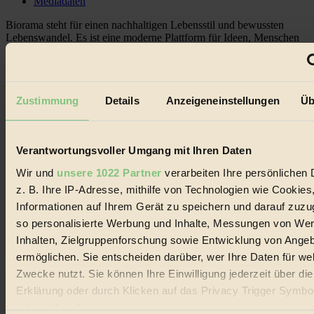
Mediadaten
Biorama steht für einen nachhaltigen Lebensstil und bewussten
Lebenswandel. Es ist eine moderne Plattform für Ideen, Menschen
und Produkte, ein Leitfaden im schnell wachsenden Markt des
Handels mit Bioprodukten, des Fair-Trade sowie der Branche
alternativer Energien.
Social Media
Zustimmung
Details
Anzeigeneinstellungen
Üb
22.601 Fans auf Facebook
3.415 Follower auf Twitter
Folge uns auf Instagram
Themen
Verantwortungsvoller Umgang mit Ihren Daten
#
Wir und
unsere 1022 Partner
verarbeiten Ihre persönlichen 
z. B. Ihre IP-Adresse, mithilfe von Technologien wie Cookies
Bio
Informationen auf Ihrem Gerät zu speichern und darauf zuzu
#
so personalisierte Werbung und Inhalte, Messungen von We
Inhalten, Zielgruppenforschung sowie Entwicklung von Ange
Nachhaltigkeit
ermöglichen. Sie entscheiden darüber, wer Ihre Daten für we
#
Zwecke nutzt. Sie können Ihre Einwilligung jederzeit über di
Erklärung oder durch Klicken auf das Privacy Trigger Symbo
Vegan
oder widerrufen