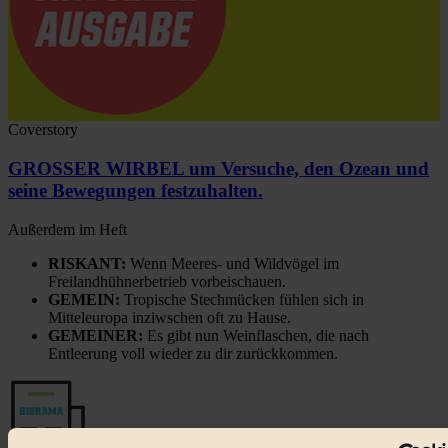
Coverstory
GROSSER WIRBEL um Versuche, den Ozean und
seine Bewegungen festzuhalten.
Außerdem im Heft
RISKANT:
Wenn Meeres- und Wildvögel im
Freilandhühnerbetrieb vorbeischauen.
GEMEIN:
Tropische Stechmücken fühlen sich in
Mitteleuropa inziwschen oft zu Hause.
GEMEINER:
Es gibt nun Weinflaschen, die nach
Entleerung voll wieder zu dir zurückkommen.