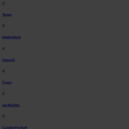
#
Natur
#
kinderbuch
#
Umwelt
#
Essen
#
nachhaltig
#
Landwirtschaft