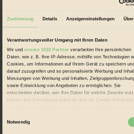
Der BIORAMA-Newsletter
Erhalte in regelmäßigen Abständen die aktuellsten Artikel,
Zustimmung
Details
Anzeigeneinstellungen
Über
Gewinnspiele & Ausgaben übersichtlich aufbereitet vom
BIORAMA-Magazin per E-Mail.
Verantwortungsvoller Umgang mit Ihren Daten
Jetzt eintragen:
Wir und
unsere 1022 Partner
verarbeiten Ihre persönlichen
Daten, wie z. B. Ihre IP-Adresse, mithilfe von Technologien w
Cookies, um Informationen auf Ihrem Gerät zu speichern un
darauf zuzugreifen und so personalisierte Werbung und Inhal
Messungen von Werbung und Inhalten, Zielgruppenforschun
sowie Entwicklung von Angeboten zu ermöglichen. Sie
© 2026 Biorama GmbH
entscheiden darüber, wer Ihre Daten für welche Zwecke nutzt
Impressum & Disclaimer
können Ihre Einwilligung jederzeit über die Cookie-Erklärung
Datenschutz
durch Klicken auf das Privacy Trigger Symbol ändern oder
Mediadaten
widerrufen
Einwilligungsauswahl
Biorama steht für einen nachhaltigen Lebensstil und bewussten
Notwendig
Lebenswandel. Es ist eine moderne Plattform für Ideen, Menschen
Wenn Sie es erlauben, würden wir auch gerne:
und Produkte, ein Leitfaden im schnell wachsenden Markt des