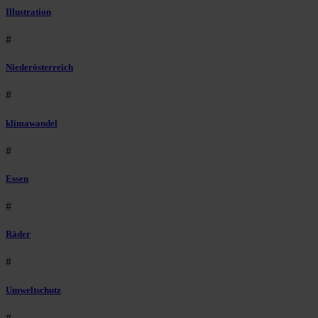
Illustration
#
Niederösterreich
#
klimawandel
#
Essen
#
Räder
#
Umweltschutz
#