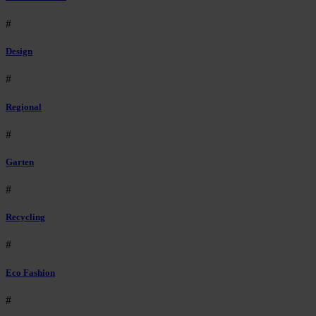
#
Design
#
Regional
#
Garten
#
Recycling
#
Eco Fashion
#