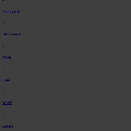
ökologisch
#
Bilderbuch
#
Mode
#
Film
#
WWF
#
wasser