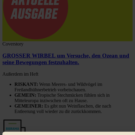
Coverstory
GROSSER WIRBEL um Versuche, den Ozean und
seine Bewegungen festzuhalten.
Außerdem im Heft
RISKANT:
Wenn Meeres- und Wildvögel im
Freilandhühnerbetrieb vorbeischauen.
GEMEIN:
Tropische Stechmücken fühlen sich in
Mitteleuropa inziwschen oft zu Hause.
GEMEINER:
Es gibt nun Weinflaschen, die nach
Entleerung voll wieder zu dir zurückkommen.