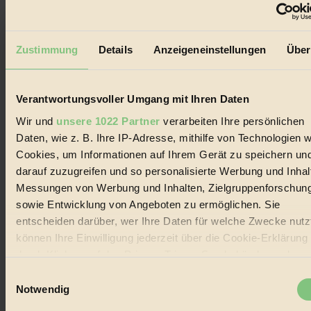
Der BIORAMA-Newsletter
Zustimmung
Details
Anzeigeneinstellungen
Über
Erhalte in regelmäßigen Abständen die aktuellsten Artikel,
Gewinnspiele & Ausgaben übersichtlich aufbereitet vom
BIORAMA-Magazin per E-Mail.
Verantwortungsvoller Umgang mit Ihren Daten
Jetzt eintragen:
Wir und
unsere 1022 Partner
verarbeiten Ihre persönlichen
Daten, wie z. B. Ihre IP-Adresse, mithilfe von Technologien w
Cookies, um Informationen auf Ihrem Gerät zu speichern un
darauf zuzugreifen und so personalisierte Werbung und Inhal
Messungen von Werbung und Inhalten, Zielgruppenforschun
sowie Entwicklung von Angeboten zu ermöglichen. Sie
© 2026 Biorama GmbH
entscheiden darüber, wer Ihre Daten für welche Zwecke nutzt
können Ihre Einwilligung jederzeit über die Cookie-Erklärung
Impressum & Disclaimer
Datenschutz
durch Klicken auf das Privacy Trigger Symbol ändern oder
Mediadaten
widerrufen
Einwilligungsauswahl
Biorama steht für einen nachhaltigen Lebensstil und bewussten
Notwendig
Lebenswandel. Es ist eine moderne Plattform für Ideen, Menschen
Wenn Sie es erlauben, würden wir auch gerne: