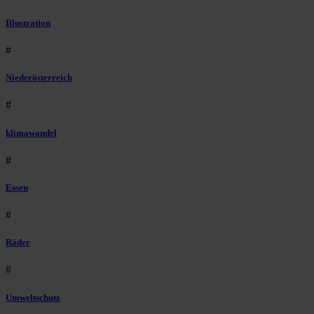
Illustration
#
Niederösterreich
#
klimawandel
#
Essen
#
Räder
#
Umweltschutz