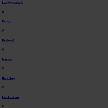
Landwirtschaft
#
Design
#
Regional
#
Garten
#
Recycling
#
Eco Fashion
#