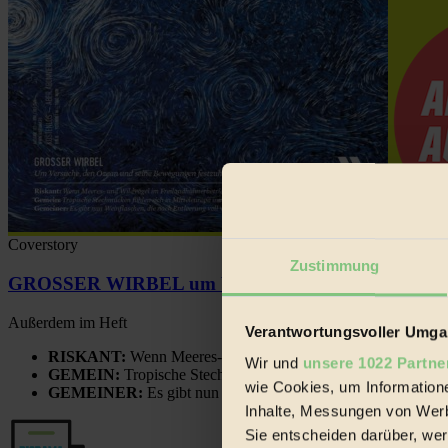
Coverstory
Zustimmung
GROSSER WIRBEL um Versuche, den Ozean und sein
Außerdem im Heft
Verantwortungsvoller Umgan
RISKANT:
Wenn Meeres- und Wildvögel im Freilandhühnerbe
Wir und
unsere 1022 Partne
GEMEIN:
Tropische Stechmücken fühlen sich in Mitteleuropa
wie Cookies, um Information
GEMEINER:
Es gibt nun Weinflaschen, die nach Entleerung
Inhalte, Messungen von Werb
Sie entscheiden darüber, wer