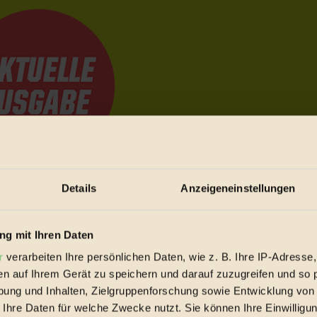
Details
Anzeigeneinstellungen
e Bewegungen festzuhalten.
g mit Ihren Daten
trieb vorbeischauen.
r
verarbeiten Ihre persönlichen Daten, wie z. B. Ihre IP-Adresse,
 inziwschen oft zu Hause.
en auf Ihrem Gerät zu speichern und darauf zuzugreifen und so 
 voll wieder zu dir zurückkommen.
ung und Inhalten, Zielgruppenforschung sowie Entwicklung von
 Ihre Daten für welche Zwecke nutzt. Sie können Ihre Einwilligun