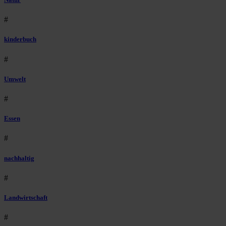
#
kinderbuch
#
Umwelt
#
Essen
#
nachhaltig
#
Landwirtschaft
#