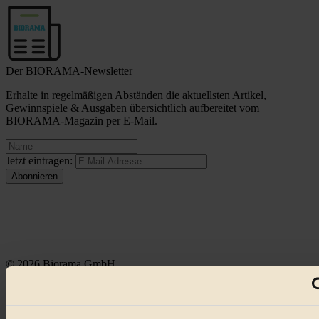
Der BIORAMA-Newsletter
Erhalte in regelmäßigen Abständen die aktuellsten Artikel,
Gewinnspiele & Ausgaben übersichtlich aufbereitet vom
BIORAMA-Magazin per E-Mail.
Jetzt eintragen:
© 2026 Biorama GmbH
Impressum & Disclaimer
Datenschutz
Mediadaten