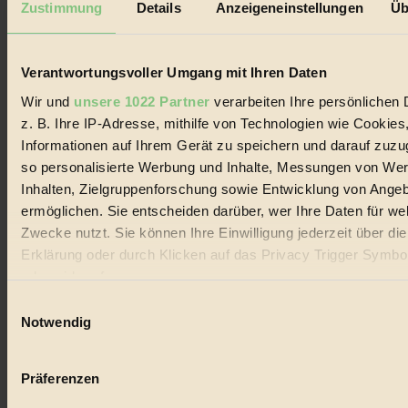
Zustimmung
Details
Anzeigeneinstellungen
Üb
Biorama steht für einen nachhaltigen Lebensstil und bewussten
Lebenswandel. Es ist eine moderne Plattform für Ideen, Menschen
und Produkte, ein Leitfaden im schnell wachsenden Markt des
Verantwortungsvoller Umgang mit Ihren Daten
Handels mit Bioprodukten, des Fair-Trade sowie der Branche
alternativer Energien.
Wir und
unsere 1022 Partner
verarbeiten Ihre persönlichen 
Social Media
z. B. Ihre IP-Adresse, mithilfe von Technologien wie Cookies
22.601 Fans auf Facebook
Informationen auf Ihrem Gerät zu speichern und darauf zuzu
3.415 Follower auf Twitter
so personalisierte Werbung und Inhalte, Messungen von We
Folge uns auf Instagram
Themen
Inhalten, Zielgruppenforschung sowie Entwicklung von Ange
#
ermöglichen. Sie entscheiden darüber, wer Ihre Daten für we
Zwecke nutzt. Sie können Ihre Einwilligung jederzeit über di
Bio
Erklärung oder durch Klicken auf das Privacy Trigger Symbo
#
oder widerrufen
Einwilligungsauswahl
Nachhaltigkeit
Wenn Sie es erlauben, würden wir auch gerne:
Notwendig
Informationen über Ihre geografische Lage erfassen, 
#
auf einige Meter genau sein können
Präferenzen
Vegan
Ihr Gerät durch aktives Scannen nach bestimmten 