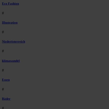
Eco Fashion
#
Illustration
#
Niederösterreich
#
klimawandel
#
Essen
#
Räder
#