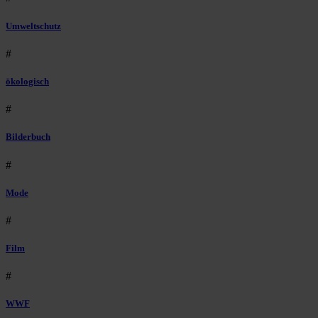
Umweltschutz
#
ökologisch
#
Bilderbuch
#
Mode
#
Film
#
WWF