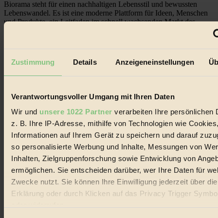
Biorama steht für einen nachhaltigen Lebensstil und bewussten
Lebenswandel. Es ist eine moderne Plattform für Ideen, Menschen
und Produkte, ein Leitfaden im schnell wachsenden Markt des
Handels mit Bioprodukten, des Fair-Trade sowie der Branche
alternativer Energien.
Social Media
Zustimmung
Details
Anzeigeneinstellungen
Üb
22.601 Fans auf Facebook
3.415 Follower auf Twitter
Folge uns auf Instagram
Themen
Verantwortungsvoller Umgang mit Ihren Daten
#
Wir und
unsere 1022 Partner
verarbeiten Ihre persönlichen 
Bio
z. B. Ihre IP-Adresse, mithilfe von Technologien wie Cookies
Informationen auf Ihrem Gerät zu speichern und darauf zuzu
#
so personalisierte Werbung und Inhalte, Messungen von We
Nachhaltigkeit
Inhalten, Zielgruppenforschung sowie Entwicklung von Ange
ermöglichen. Sie entscheiden darüber, wer Ihre Daten für we
#
Zwecke nutzt. Sie können Ihre Einwilligung jederzeit über di
Erklärung oder durch Klicken auf das Privacy Trigger Symbo
Vegan
oder widerrufen
#