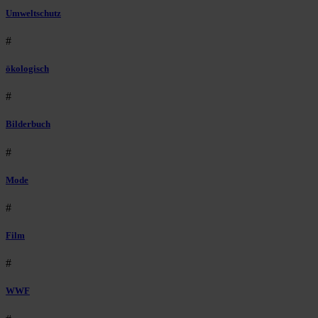
Umweltschutz
#
ökologisch
#
Bilderbuch
#
Mode
#
Film
#
WWF