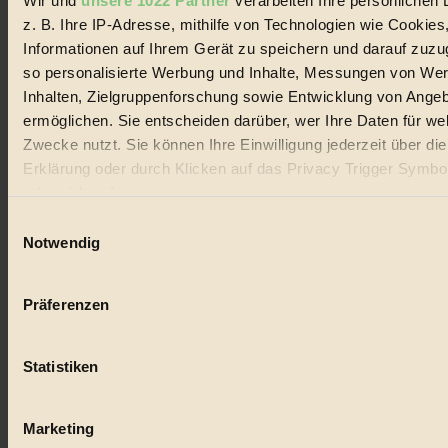
Wir und
unsere 1022 Partner
verarbeiten Ihre persönlichen 
#
z. B. Ihre IP-Adresse, mithilfe von Technologien wie Cookies
Lebensmittel
Informationen auf Ihrem Gerät zu speichern und darauf zuzu
so personalisierte Werbung und Inhalte, Messungen von We
#
Inhalten, Zielgruppenforschung sowie Entwicklung von Ange
Natur
ermöglichen. Sie entscheiden darüber, wer Ihre Daten für we
Zwecke nutzt. Sie können Ihre Einwilligung jederzeit über di
#
Erklärung oder durch Klicken auf das Privacy Trigger Symbo
oder widerrufen
kinderbuch
Einwilligungsauswahl
#
Wenn Sie es erlauben, würden wir auch gerne:
Notwendig
Informationen über Ihre geografische Lage erfassen, 
Umwelt
auf einige Meter genau sein können
Präferenzen
#
Ihr Gerät durch aktives Scannen nach bestimmten 
(Fingerprinting) identifizieren
Essen
Statistiken
Erfahren Sie mehr darüber, wie Ihre persönlichen Daten verar
werden, und legen Sie Ihre Präferenzen im
Abschnitt Einzel
#
fest.
Marketing
nachhaltig