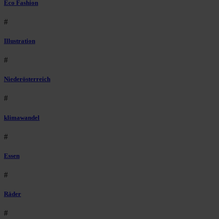
Eco Fashion
#
Illustration
#
Niederösterreich
#
klimawandel
#
Essen
#
Räder
#