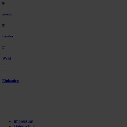
#
wasser
#
Kinder
#
Wald
#
Einkaufen
Impressum
Datenschutz