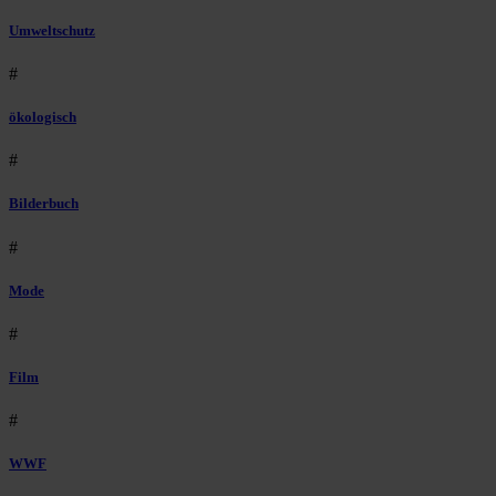
Umweltschutz
#
ökologisch
#
Bilderbuch
#
Mode
#
Film
#
WWF