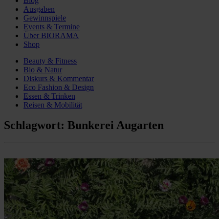
Blog
Ausgaben
Gewinnspiele
Events & Termine
Über BIORAMA
Shop
Beauty & Fitness
Bio & Natur
Diskurs & Kommentar
Eco Fashion & Design
Essen & Trinken
Reisen & Mobilität
Schlagwort:
Bunkerei Augarten