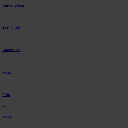
Umweltschutz
#
ökologisch
#
Bilderbuch
#
Mode
#
Film
#
WWF