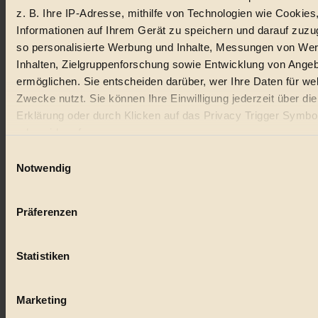
z. B. Ihre IP-Adresse, mithilfe von Technologien wie Cookies
Lebensmittel
Informationen auf Ihrem Gerät zu speichern und darauf zuzu
so personalisierte Werbung und Inhalte, Messungen von We
#
Inhalten, Zielgruppenforschung sowie Entwicklung von Ange
Natur
ermöglichen. Sie entscheiden darüber, wer Ihre Daten für we
Zwecke nutzt. Sie können Ihre Einwilligung jederzeit über di
#
Erklärung oder durch Klicken auf das Privacy Trigger Symbo
oder widerrufen
kinderbuch
Einwilligungsauswahl
#
Wenn Sie es erlauben, würden wir auch gerne:
Notwendig
Informationen über Ihre geografische Lage erfassen, 
Umwelt
auf einige Meter genau sein können
Präferenzen
#
Ihr Gerät durch aktives Scannen nach bestimmten 
(Fingerprinting) identifizieren
Essen
Statistiken
Erfahren Sie mehr darüber, wie Ihre persönlichen Daten verar
#
werden, und legen Sie Ihre Präferenzen im
Abschnitt Einzel
fest.
Marketing
nachhaltig