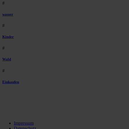
#
wasser
#
Kinder
#
Wald
#
Einkaufen
Impressum
Datenschutz