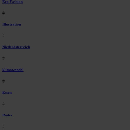
Eco Fashion
#
Illustration
#
Niederösterreich
#
klimawandel
#
Essen
#
Räder
#