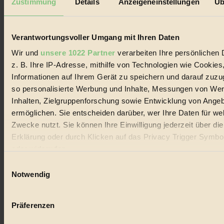
Zustimmung
Details
Anzeigeneinstellungen
Üb
Biorama steht für einen nachhaltigen Lebensstil und bewussten
Lebenswandel. Es ist eine moderne Plattform für Ideen, Menschen
und Produkte, ein Leitfaden im schnell wachsenden Markt des
Handels mit Bioprodukten, des Fair-Trade sowie der Branche
Verantwortungsvoller Umgang mit Ihren Daten
alternativer Energien.
Wir und
unsere 1022 Partner
verarbeiten Ihre persönlichen 
Social Media
z. B. Ihre IP-Adresse, mithilfe von Technologien wie Cookies
22.601 Fans auf Facebook
Informationen auf Ihrem Gerät zu speichern und darauf zuzu
3.415 Follower auf Twitter
Folge uns auf Instagram
so personalisierte Werbung und Inhalte, Messungen von We
Themen
Inhalten, Zielgruppenforschung sowie Entwicklung von Ange
#
ermöglichen. Sie entscheiden darüber, wer Ihre Daten für we
Zwecke nutzt. Sie können Ihre Einwilligung jederzeit über di
Bio
Erklärung oder durch Klicken auf das Privacy Trigger Symbo
#
oder widerrufen
Einwilligungsauswahl
Nachhaltigkeit
Wenn Sie es erlauben, würden wir auch gerne:
Notwendig
#
Informationen über Ihre geografische Lage erfassen, 
auf einige Meter genau sein können
Vegan
Präferenzen
Ihr Gerät durch aktives Scannen nach bestimmten 
(Fingerprinting) identifizieren