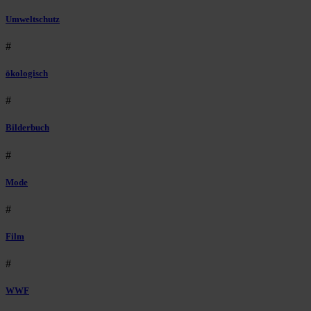
Umweltschutz
#
ökologisch
#
Bilderbuch
#
Mode
#
Film
#
WWF