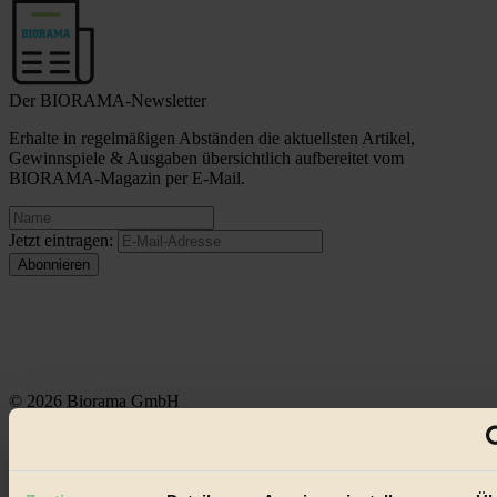
Der BIORAMA-Newsletter
Erhalte in regelmäßigen Abständen die aktuellsten Artikel,
Gewinnspiele & Ausgaben übersichtlich aufbereitet vom
BIORAMA-Magazin per E-Mail.
Jetzt eintragen:
© 2026 Biorama GmbH
Impressum & Disclaimer
Datenschutz
Mediadaten