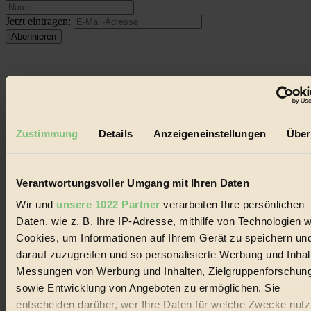
Jetzt eintragen:
© 2026 Biorama GmbH
Zustimmung
Details
Anzeigeneinstellungen
Über
Impressum & Disclaimer
Datenschutz
Mediadaten
Verantwortungsvoller Umgang mit Ihren Daten
Biorama steht für einen nachhaltigen Lebensstil und bewussten
Wir und
unsere 1022 Partner
verarbeiten Ihre persönlichen
Lebenswandel. Es ist eine moderne Plattform für Ideen, Menschen
und Produkte, ein Leitfaden im schnell wachsenden Markt des
Daten, wie z. B. Ihre IP-Adresse, mithilfe von Technologien w
Handels mit Bioprodukten, des Fair-Trade sowie der Branche
Cookies, um Informationen auf Ihrem Gerät zu speichern un
alternativer Energien.
darauf zuzugreifen und so personalisierte Werbung und Inhal
Social Media
Messungen von Werbung und Inhalten, Zielgruppenforschun
22.601 Fans auf Facebook
sowie Entwicklung von Angeboten zu ermöglichen. Sie
3.415 Follower auf Twitter
entscheiden darüber, wer Ihre Daten für welche Zwecke nutzt
Folge uns auf Instagram