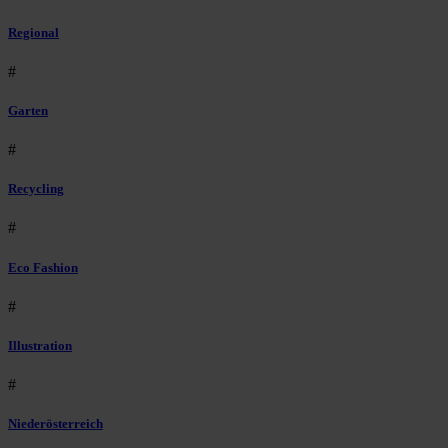
Regional
#
Garten
#
Recycling
#
Eco Fashion
#
Illustration
#
Niederösterreich