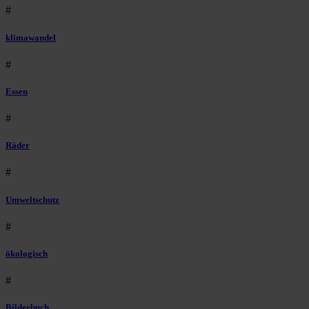
#
klimawandel
#
Essen
#
Räder
#
Umweltschutz
#
ökologisch
#
Bilderbuch