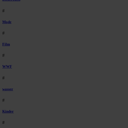
#
Mode
#
Film
#
WWF
#
wasser
#
Kinder
#