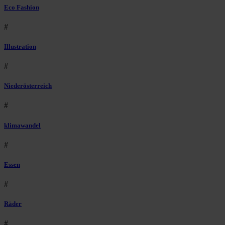
Eco Fashion
#
Illustration
#
Niederösterreich
#
klimawandel
#
Essen
#
Räder
#