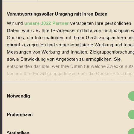
Biorama steht für einen nachhaltigen Lebensstil und bewussten
Lebenswandel. Es ist eine moderne Plattform für Ideen, Menschen
Verantwortungsvoller Umgang mit Ihren Daten
und Produkte, ein Leitfaden im schnell wachsenden Markt des
Wir und
unsere 1022 Partner
verarbeiten Ihre persönlichen
Handels mit Bioprodukten, des Fair-Trade sowie der Branche
alternativer Energien.
Daten, wie z. B. Ihre IP-Adresse, mithilfe von Technologien w
Cookies, um Informationen auf Ihrem Gerät zu speichern un
Social Media
darauf zuzugreifen und so personalisierte Werbung und Inhal
22.601 Fans auf Facebook
3.415 Follower auf Twitter
Messungen von Werbung und Inhalten, Zielgruppenforschun
Folge uns auf Instagram
sowie Entwicklung von Angeboten zu ermöglichen. Sie
Themen
entscheiden darüber, wer Ihre Daten für welche Zwecke nutzt
#
können Ihre Einwilligung jederzeit über die Cookie-Erklärung
Bio
durch Klicken auf das Privacy Trigger Symbol ändern oder
widerrufen
Einwilligungsauswahl
#
Notwendig
Nachhaltigkeit
Wenn Sie es erlauben, würden wir auch gerne:
Informationen über Ihre geografische Lage erfassen,
#
Präferenzen
welche bis auf einige Meter genau sein können
Ihr Gerät durch aktives Scannen nach bestimmten
Vegan
Merkmalen (Fingerprinting) identifizieren
Statistiken