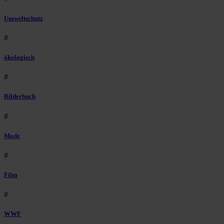
Umweltschutz
#
ökologisch
#
Bilderbuch
#
Mode
#
Film
#
WWF