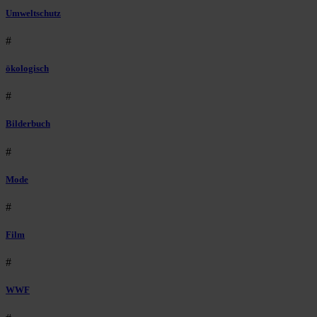
Umweltschutz
#
ökologisch
#
Bilderbuch
#
Mode
#
Film
#
WWF