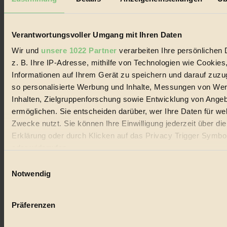
Biorama steht für einen nachhaltigen Lebensstil und bewussten
Lebenswandel. Es ist eine moderne Plattform für Ideen, Menschen
und Produkte, ein Leitfaden im schnell wachsenden Markt des
Handels mit Bioprodukten, des Fair-Trade sowie der Branche
Verantwortungsvoller Umgang mit Ihren Daten
alternativer Energien.
Wir und
unsere 1022 Partner
verarbeiten Ihre persönlichen 
Social Media
z. B. Ihre IP-Adresse, mithilfe von Technologien wie Cookies
22.601 Fans auf Facebook
Informationen auf Ihrem Gerät zu speichern und darauf zuzu
3.415 Follower auf Twitter
Folge uns auf Instagram
so personalisierte Werbung und Inhalte, Messungen von We
Themen
Inhalten, Zielgruppenforschung sowie Entwicklung von Ange
#
ermöglichen. Sie entscheiden darüber, wer Ihre Daten für we
Zwecke nutzt. Sie können Ihre Einwilligung jederzeit über di
Bio
Erklärung oder durch Klicken auf das Privacy Trigger Symbo
#
oder widerrufen
Einwilligungsauswahl
Nachhaltigkeit
Wenn Sie es erlauben, würden wir auch gerne:
Notwendig
#
Informationen über Ihre geografische Lage erfassen, 
auf einige Meter genau sein können
Vegan
Präferenzen
Ihr Gerät durch aktives Scannen nach bestimmten 
#
(Fingerprinting) identifizieren