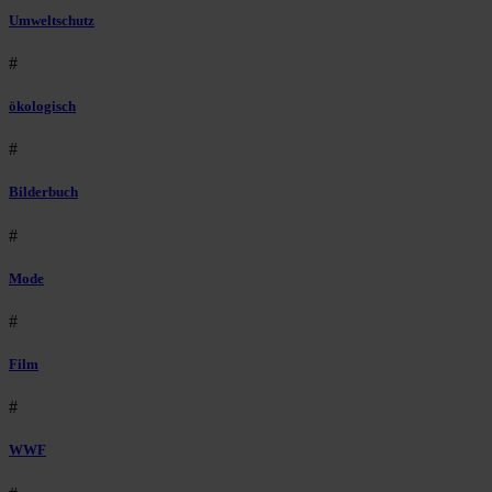
Umweltschutz
#
ökologisch
#
Bilderbuch
#
Mode
#
Film
#
WWF