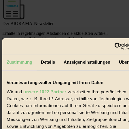
Der BIORAMA-Newsletter
Erhalte in regelmäßigen Abständen die aktuellsten Artikel,
Gewinnspiele & Ausgaben übersichtlich aufbereitet vom
BIORAMA-Magazin per E-Mail.
Jetzt eintragen:
Zustimmung
Details
Anzeigeneinstellungen
Über
Verantwortungsvoller Umgang mit Ihren Daten
Wir und
unsere 1022 Partner
verarbeiten Ihre persönlichen
Daten, wie z. B. Ihre IP-Adresse, mithilfe von Technologien w
© 2026 Biorama GmbH
Cookies, um Informationen auf Ihrem Gerät zu speichern un
Impressum & Disclaimer
darauf zuzugreifen und so personalisierte Werbung und Inhal
Datenschutz
Messungen von Werbung und Inhalten, Zielgruppenforschun
Mediadaten
sowie Entwicklung von Angeboten zu ermöglichen. Sie