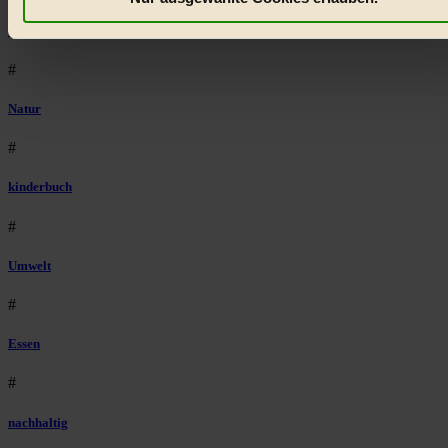
welche Inhalte besonders gut ankommen, Inhalte wie Videos
Lebensmittel
externen Plattformen anzuzeigen, oder auch, um Werbung
auszuspielen.
Mehr erfahren
.
#
Bist du damit einverstanden?
Natur
#
kinderbuch
#
Umwelt
#
Essen
#
nachhaltig