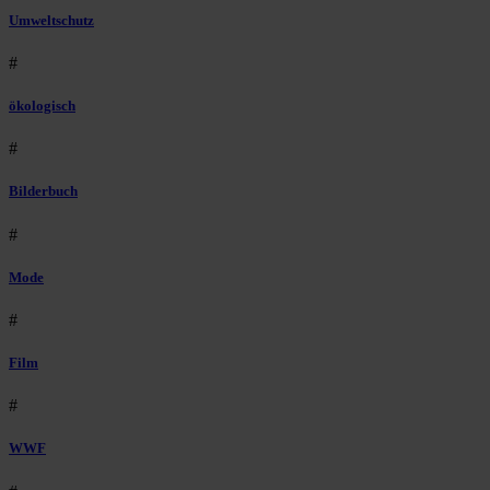
Umweltschutz
#
ökologisch
#
Bilderbuch
#
Mode
#
Film
#
WWF