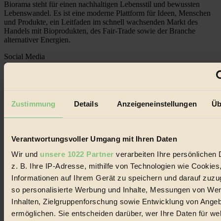
Biorama steht für einen nachhaltigen Lebensstil und bewussten
Lebenswandel. Es ist eine moderne Plattform für Ideen, Menschen
und Produkte, ein Leitfaden im schnell wachsenden Markt des
Handels mit Bioprodukten, des Fair-Trade sowie der Branche
alternativer Energien.
Social Media
22.601 Fans auf Facebook
3.415 Follower auf Twitter
Folge uns auf Instagram
Themen
#
Zustimmung
Details
Anzeigeneinstellungen
Üb
Bio
Verantwortungsvoller Umgang mit Ihren Daten
#
Wir und
unsere 1022 Partner
verarbeiten Ihre persönlichen 
Nachhaltigkeit
z. B. Ihre IP-Adresse, mithilfe von Technologien wie Cookies
Informationen auf Ihrem Gerät zu speichern und darauf zuzu
#
so personalisierte Werbung und Inhalte, Messungen von We
Vegan
Inhalten, Zielgruppenforschung sowie Entwicklung von Ange
ermöglichen. Sie entscheiden darüber, wer Ihre Daten für we
#