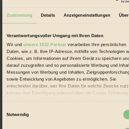
Der BIORAMA-Newsletter
Erhalte in regelmäßigen Abständen die aktuellsten Artikel,
Zustimmung
Details
Anzeigeneinstellungen
Über
Gewinnspiele & Ausgaben übersichtlich aufbereitet vom
BIORAMA-Magazin per E-Mail.
Verantwortungsvoller Umgang mit Ihren Daten
Jetzt eintragen:
Wir und
unsere 1022 Partner
verarbeiten Ihre persönlichen
Daten, wie z. B. Ihre IP-Adresse, mithilfe von Technologien w
Cookies, um Informationen auf Ihrem Gerät zu speichern un
darauf zuzugreifen und so personalisierte Werbung und Inhal
Messungen von Werbung und Inhalten, Zielgruppenforschun
sowie Entwicklung von Angeboten zu ermöglichen. Sie
© 2026 Biorama GmbH
entscheiden darüber, wer Ihre Daten für welche Zwecke nutzt
Impressum & Disclaimer
können Ihre Einwilligung jederzeit über die Cookie-Erklärung
Datenschutz
Mediadaten
durch Klicken auf das Privacy Trigger Symbol ändern oder
widerrufen
Einwilligungsauswahl
Biorama steht für einen nachhaltigen Lebensstil und bewussten
Notwendig
Lebenswandel. Es ist eine moderne Plattform für Ideen, Menschen
und Produkte, ein Leitfaden im schnell wachsenden Markt des
Wenn Sie es erlauben, würden wir auch gerne:
Handels mit Bioprodukten, des Fair-Trade sowie der Branche
Informationen über Ihre geografische Lage erfassen,