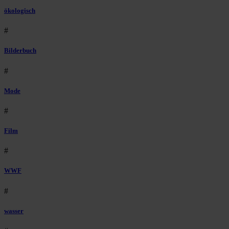
ökologisch
#
Bilderbuch
#
Mode
#
Film
#
WWF
#
wasser