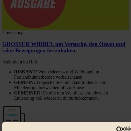
Coverstory
GROSSER WIRBEL um Versuche, den Ozean und
seine Bewegungen festzuhalten.
Außerdem im Heft
RISKANT:
Wenn Meeres- und Wildvögel im
Freilandhühnerbetrieb vorbeischauen.
GEMEIN:
Tropische Stechmücken fühlen sich in
Mitteleuropa inziwschen oft zu Hause.
GEMEINER:
Es gibt nun Weinflaschen, die nach
Entleerung voll wieder zu dir zurückkommen.