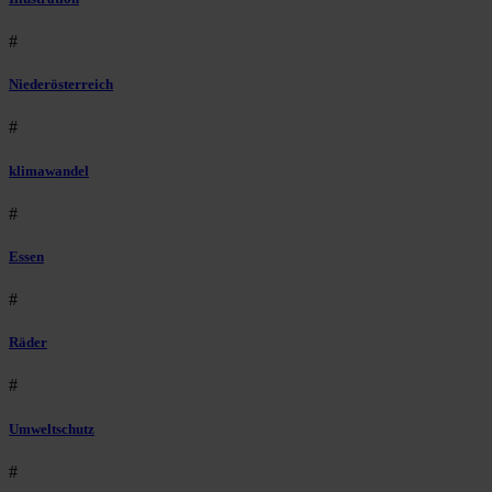
#
Niederösterreich
#
klimawandel
#
Essen
#
Räder
#
Umweltschutz
#