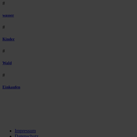
#
wasser
#
Kinder
#
Wald
#
Einkaufen
Impressum
Datenschutz