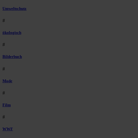
Umweltschutz
#
ökologisch
#
Bilderbuch
#
Mode
#
Film
#
WWF