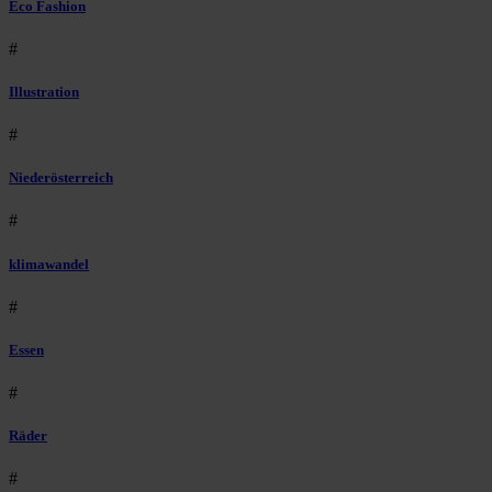
Eco Fashion
#
Illustration
#
Niederösterreich
#
klimawandel
#
Essen
#
Räder
#