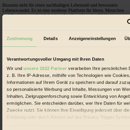
Biorama steht für einen nachhaltigen Lebensstil und bewussten
Lebenswandel. Es ist eine moderne Plattform für Ideen, Menschen
und Produkte, ein Leitfaden im schnell wachsenden Markt des
Handels mit Bioprodukten, des Fair-Trade sowie der Branche
alternativer Energien.
Social Media
Zustimmung
Details
Anzeigeneinstellungen
Üb
22.601 Fans auf Facebook
3.415 Follower auf Twitter
Folge uns auf Instagram
Themen
Verantwortungsvoller Umgang mit Ihren Daten
#
Wir und
unsere 1022 Partner
verarbeiten Ihre persönlichen 
Bio
z. B. Ihre IP-Adresse, mithilfe von Technologien wie Cookies
Informationen auf Ihrem Gerät zu speichern und darauf zuzu
#
so personalisierte Werbung und Inhalte, Messungen von We
Inhalten, Zielgruppenforschung sowie Entwicklung von Ange
Nachhaltigkeit
ermöglichen. Sie entscheiden darüber, wer Ihre Daten für we
#
Zwecke nutzt. Sie können Ihre Einwilligung jederzeit über di
Erklärung oder durch Klicken auf das Privacy Trigger Symbo
Vegan
oder widerrufen