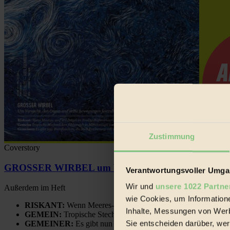
Zustimmung
Coverstory
GROSSER WIRBEL um Versuche, den Ozean und sein
Verantwortungsvoller Umgan
Wir und
unsere 1022 Partne
Außerdem im Heft
wie Cookies, um Information
RISKANT:
Wenn Meeres- und Wildvögel im Freilandhühnerbe
Inhalte, Messungen von Werb
GEMEIN:
Tropische Stechmücken fühlen sich in Mitteleuropa
Sie entscheiden darüber, wer
GEMEINER:
Es gibt nun Weinflaschen, die nach Entleerung