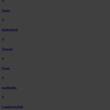
#
Natur
#
kinderbuch
#
Umwelt
#
Essen
#
nachhaltig
#
Landwirtschaft