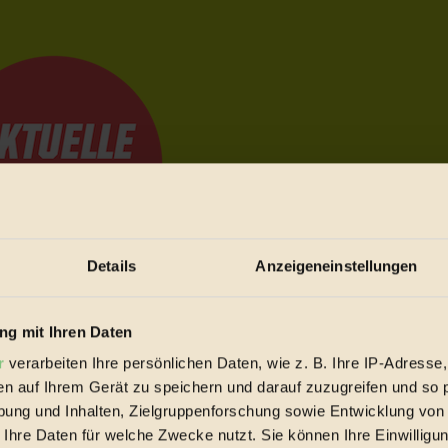
Details
Anzeigeneinstellungen
e Bewegungen festzuhalten.
g mit Ihren Daten
r
verarbeiten Ihre persönlichen Daten, wie z. B. Ihre IP-Adresse,
en auf Ihrem Gerät zu speichern und darauf zuzugreifen und so 
trieb vorbeischauen.
ung und Inhalten, Zielgruppenforschung sowie Entwicklung von
 inziwschen oft zu Hause.
 Ihre Daten für welche Zwecke nutzt. Sie können Ihre Einwilligun
 voll wieder zu dir zurückkommen.