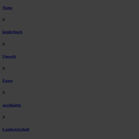
Natur
#
kinderbuch
#
Umwelt
#
Essen
#
nachhaltig
#
Landwirtschaft