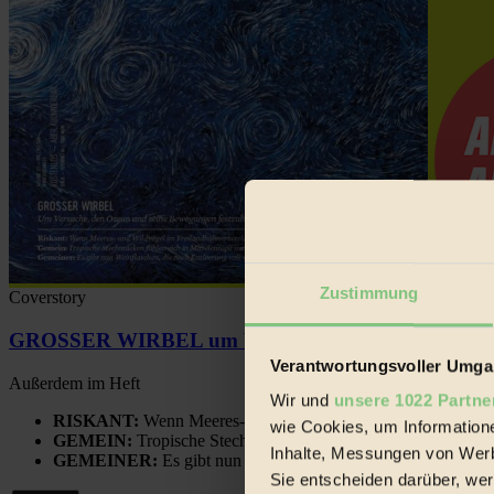
Zustimmung
Coverstory
GROSSER WIRBEL um Versuche, den Ozean und sein
Verantwortungsvoller Umgan
Außerdem im Heft
Wir und
unsere 1022 Partne
RISKANT:
Wenn Meeres- und Wildvögel im Freilandhühnerbe
wie Cookies, um Information
GEMEIN:
Tropische Stechmücken fühlen sich in Mitteleuropa
Inhalte, Messungen von Werb
GEMEINER:
Es gibt nun Weinflaschen, die nach Entleerung
Sie entscheiden darüber, wer